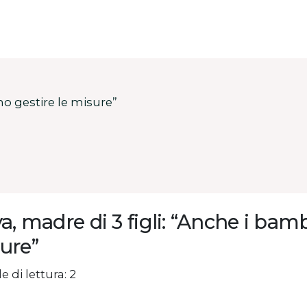
no gestire le misure”
va, madre di 3 figli: “Anche i bam
ure”
e di lettura: 2