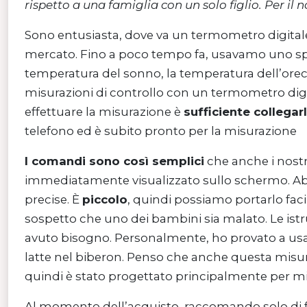
rispetto a una famiglia con un solo figlio. Per
Sono entusiasta, dove va un termometro digitale t
mercato. Fino a poco tempo fa, usavamo uno spec
temperatura del sonno, la temperatura dell’orecch
misurazioni di controllo con un termometro digi
effettuare la misurazione è
sufficiente collegar
telefono ed è subito pronto per la misurazione
I comandi sono così semplici
che anche i nostr
immediatamente visualizzato sullo schermo. Abbi
precise. È
piccolo
, quindi possiamo portarlo faci
sospetto che uno dei bambini sia malato. Le ist
avuto bisogno. Personalmente, ho provato a usar
latte nel biberon. Penso che anche questa misura
quindi è stato progettato principalmente per 
Al momento dell’acquisto, raccomando solo di f