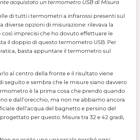
emente acquistato un termometro USB di Misura
 di tutti i termometri a infrarossi presenti sul
iverse opzioni di misurazione: rilevava la
o così imprecisi che ho dovuto effettuare le
sta il doppio di questo termometro USB. Per
 pratica, basta appuntare il termometro sul
al centro della fronte e il risultato viene
di seguito e sembra che le misure siano davvero
, il termometro è la prima cosa che prendo quando
onno e dall’orecchio, ma non ne abbiamo ancora
ciale dell’acqua del bagnetto e persino del
rogettato per questo. Misura tra 32 e 42 gradi,
 Non ne esiste uno universale perché ogni