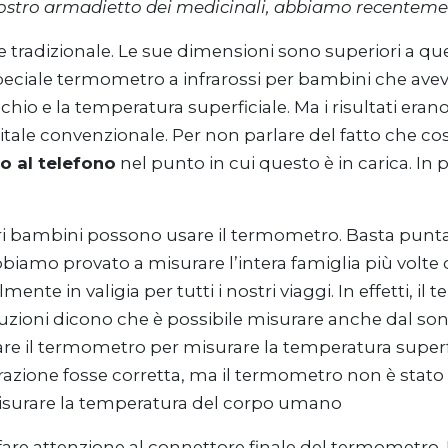
 il nostro armadietto dei medicinali, abbiamo recent
radizionale. Le sue dimensioni sono superiori a quelle
iale termometro a infrarossi per bambini che aveva d
io e la temperatura superficiale. Ma i risultati eran
tale convenzionale. Per non parlare del fatto che co
lo al telefono
nel punto in cui questo è in carica. In
i bambini possono usare il termometro. Basta puntarlo 
amo provato a misurare l’intera famiglia più volte 
lmente in valigia per tutti i nostri viaggi. In effetti
ruzioni dicono che è possibile misurare anche dal s
e il termometro per misurare la temperatura superfi
zione fosse corretta, ma il termometro non è stato p
misurare la temperatura del corpo umano
are attenzione al connettore finale del termometro.