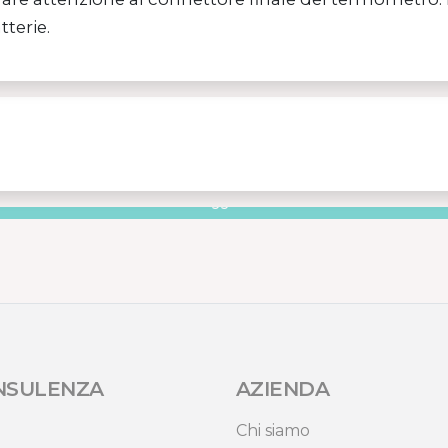
terie.
 INTELLIGENTI MISURA – MISURAZIONI FA
Leggilo ›
NSULENZA
AZIENDA
Chi siamo