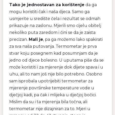
Tako je jednostavan za korištenje
da ga
mogu koristiti čak i naša djeca. Samo ga
usmjerite u središte čela i rezultat se odmah
prikazuje na zaslonu. Mjerili smo cijelu obitelj
nekoliko puta zaredom i čini se da je zaista
precizan.
Mali je
, pa ga možemo lako spakirati
za sva naša putovanja. Termometar je prva
stvar koju posegnem kad posumnjam da je
jedno od djece bolesno. U uputama piše da se
može koristiti i za mjerenje dok dijete spava i u
uhu, ali to nam još nije bilo potrebno. Osobno
sam isprobala upotrijebiti termometar za
mjerenje površinske temperature vode u
dječjoj kadi, pa čak i mlijeka u dječjoj bočici.
Mislim da su i ta mjerenja bila točna, ali
termometar nije dizajniran za to. Mjeri u