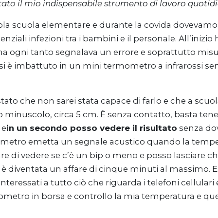
tato il mio indispensabile strumento di lavoro quotid
a scuola elementare e durante la covida dovevamo mi
nziali infezioni tra i bambini e il personale. All’ini
ma ogni tanto segnalava un errore e soprattutto mi
t si è imbattuto in un mini termometro a infrarossi 
stato che non sarei stata capace di farlo e che a scuo
minuscolo, circa 5 cm. È senza contatto, basta tener
 e
in un secondo posso vedere il risultato
senza dove
mometro emetta un segnale acustico quando la temper
tare di vedere se c’è un bip o meno e posso lasciare c
è diventata un affare di cinque minuti al massimo. E
eressati a tutto ciò che riguarda i telefoni cellulari e
etro in borsa e controllo la mia temperatura e quell