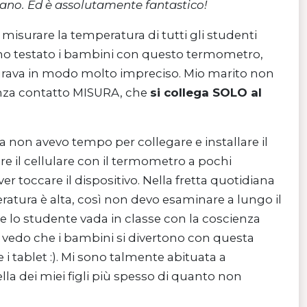
iano. Ed è assolutamente fantastico!
surare la temperatura di tutti gli studenti
zio ho testato i bambini con questo termometro,
surava in modo molto impreciso. Mio marito non
senza contatto MISURA, che
si collega SOLO al
la non avevo tempo per collegare e installare il
e il cellulare con il termometro a pochi
r toccare il dispositivo. Nella fretta quotidiana
atura è alta, così non devo esaminare a lungo il
he lo studente vada in classe con la coscienza
 vedo che i bambini si divertono con questa
 i tablet :). Mi sono talmente abituata a
a dei miei figli più spesso di quanto non