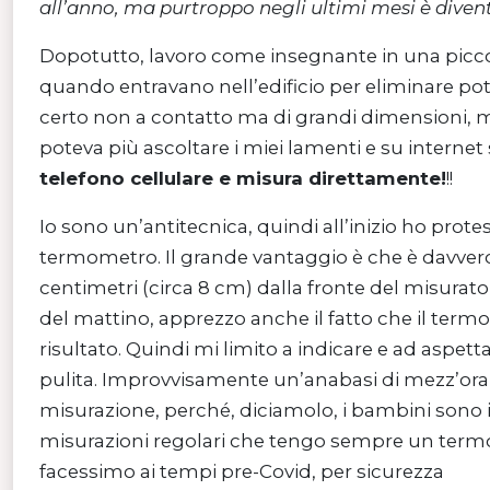
all’anno, ma purtroppo negli ultimi mesi è diven
Dopotutto, lavoro come insegnante in una piccol
quando entravano nell’edificio per eliminare pote
certo non a contatto ma di grandi dimensioni, 
poteva più ascoltare i miei lamenti e su interne
telefono cellulare e misura direttamente!
!!
Io sono un’antitecnica, quindi all’inizio ho prote
termometro. Il grande vantaggio è che è davvero 
centimetri (circa 8 cm) dalla fronte del misurato
del mattino, apprezzo anche il fatto che il ter
risultato. Quindi mi limito a indicare e ad aspet
pulita. Improvvisamente un’anabasi di mezz’ora 
misurazione, perché, diciamolo, i bambini sono int
misurazioni regolari che tengo sempre un termom
facessimo ai tempi pre-Covid, per sicurezza