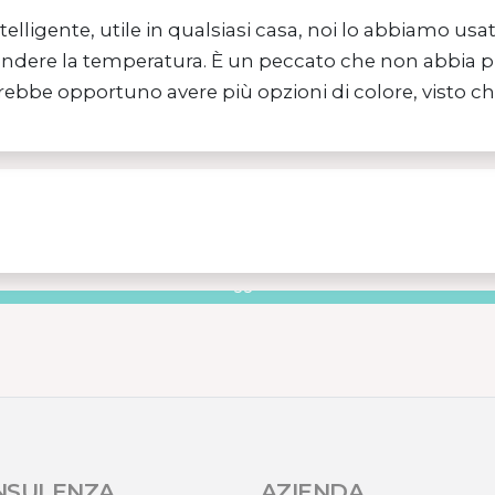
elligente, utile in qualsiasi casa, noi lo abbiamo usa
ere la temperatura. È un peccato che non abbia più f
ebbe opportuno avere più opzioni di colore, visto c
 INTELLIGENTI MISURA – MISURAZIONI FA
Leggilo ›
NSULENZA
AZIENDA