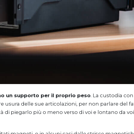
o un supporto per il proprio peso
. La custodia con
sura delle sue articolazioni, per non parlare del fa
lità di piegarlo più o meno verso di voi e lontano da 
itati magneti, o in alcuni casi dalle strisce magnetic