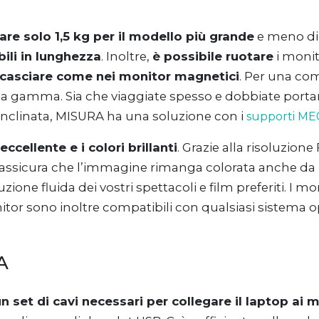
are solo 1,5 kg per il modello più grande
e meno di 
ili in lunghezza
. Inoltre,
è possibile ruotare
i monit
casciare come nei monitor magnetici
. Per una com
a gamma. Sia che viaggiate spesso e dobbiate portare 
inclinata, MISURA ha una soluzione con i
supporti ME
cellente e i colori brillanti
. Grazie alla risoluzione 
IPS assicura che l’immagine rimanga colorata anche d
ione fluida dei vostri spettacoli e film preferiti. I
onitor sono inoltre compatibili con qualsiasi sistema o
A
un set di cavi necessari per collegare il laptop ai 