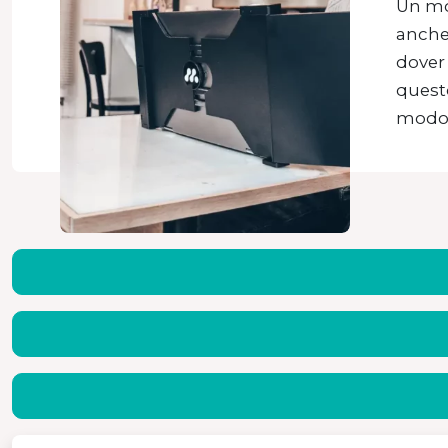
Un mon
anche 
dover 
questo
modo i