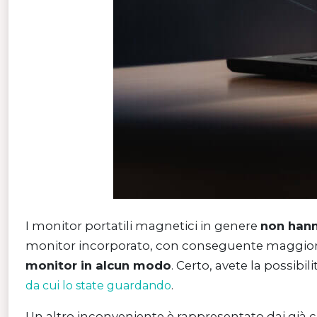
I monitor portatili magnetici in genere
non hann
monitor incorporato, con conseguente maggiore u
monitor in alcun modo
. Certo, avete la possibi
.
da cui lo state guardando
Un altro inconveniente è rappresentato dai già c