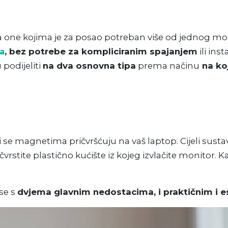
 one kojima je za posao potreban više od jednog moni
, bez potrebe za kompliciranim spajanjem
ili ins
ta
podijeliti
na dva osnovna tipa
prema načinu
na koj
 se magnetima pričvršćuju na vaš laptop. Cijeli sustav
čvrstite plastično kućište iz kojeg izvlačite monitor
se s
dvjema glavnim nedostacima, i praktičnim i e