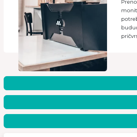
Preno
monit
potreb
buduć
pričvr