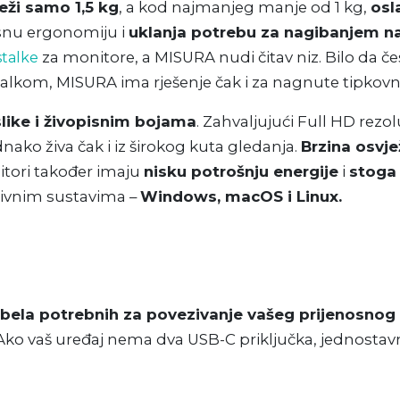
ži samo 1,5 kg
, a kod najmanjeg manje od 1 kg,
osl
lesnu ergonomiju i
uklanja potrebu za nagibanjem na
za monitore, a MISURA nudi čitav niz. Bilo da če
stalke
 stalkom, MISURA ima rješenje čak i za nagnute tipkov
like i živopisnim bojama
. Zahvaljujući Full HD rezolu
nako živa čak i iz širokog kuta gledanja.
Brzina osvj
nitori također imaju
nisku potrošnju energije
i
stoga 
tivnim sustavima –
Windows, macOS i Linux.
abela potrebnih za povezivanje vašeg prijenosnog
 Ako vaš uređaj nema dva USB-C priključka, jednosta