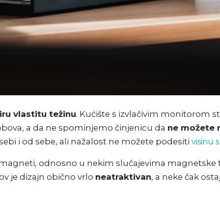
ru vlastitu težinu
. Kućište s izvlačivim monitorom
lobova, a da ne spominjemo činjenicu da
ne možete n
sebi i od sebe, ali nažalost ne možete podesiti
visinu 
gneti, odnosno u nekim slučajevima magnetske trake
ov je dizajn obično vrlo
neatraktivan
, a neke čak ost