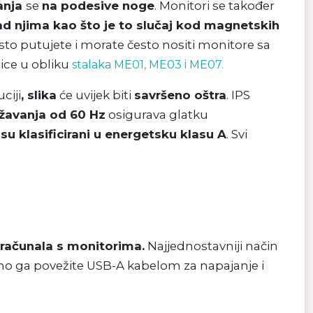
anja
se
na podesive noge
. Monitori se također
d njima kao što je to slučaj kod magnetskih
sto putujete i morate često nositi monitore sa
nice u obliku
stalaka ME01, ME03 i ME07.
ciji
, slika
će uvijek biti
savršeno oštra
. IPS
ežavanja od 60 Hz
osigurava glatku
su klasificirani u energetsku klasu A
. Svi
 računala s monitorima.
Najjednostavniji način
vno ga povežite USB-A kabelom za napajanje i