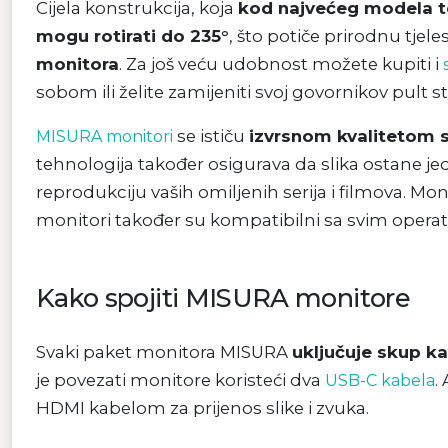
Cijela konstrukcija, koja
kod najvećeg modela te
mogu rotirati do 235°
, što potiče prirodnu tje
monitora
. Za još veću udobnost možete kupiti i
sobom ili želite zamijeniti svoj govornikov pult
se ističu
izvrsnom kvalitetom s
MISUR
A
monitori
tehnologija također osigurava da slika ostane jed
reprodukciju vaših omiljenih serija i filmova. Mo
monitori također su kompatibilni sa svim opera
Kako spojiti MISURA monitore
Svaki paket monitora MISURA
uključuje skup k
je povezati monitore koristeći dva
.
USB-C kabela
HDMI kabelom za prijenos slike i zvuka.