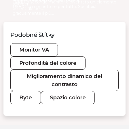
Oggi un secondo monitor è diventato un elemento
solo per…
USB C, un connettore per tutto. Sostituirà
essenziale per…
gradualmente il più…
Podobné štítky
Monitor VA
Profondità del colore
Miglioramento dinamico del
contrasto
Byte
Spazio colore