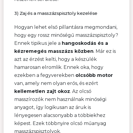
3) Zaj és a masszázspisztoly kezelése
Hogyan lehet első pillantásra megmondani,
hogy egy rossz minőségű masszázspisztoly?
Ennek tipikus jele a
hangoskodás és a
kézremegés masszázs közben
. Már ez is
azt az érzést kelti, hogy a készülék
hamarosan elromlik. Ennek oka, hogy
ezekben a fegyverekben
olcsóbb motor
van, amely nem olyan erős, és ezért
kellemetlen zajt okoz
. Az olcsó
masszírozók nem használnak minőségi
anyagot, így logikusan az áruk is
lényegesen alacsonyabb a többiekhez
képest. Ezek többnyire olcsó műanyag
masszázspisztolyok.