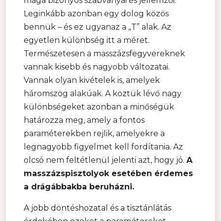
maga bizonyos szabványai és jellemzői.
Leginkább azonban egy dolog közös
bennük – és ez ugyanaz a „T” alak. Az
egyetlen különbség itt a méret.
Természetesen a masszázsfegyvereknek
vannak kisebb és nagyobb változatai.
Vannak olyan kivételek is, amelyek
háromszög alakúak. A köztük lévő nagy
különbségeket azonban a minőségük
határozza meg, amely a fontos
paraméterekben rejlik, amelyekre a
legnagyobb figyelmet kell fordítania. Az
olcsó nem feltétlenül jelenti azt, hogy jó.
A
masszázspisztolyok esetében érdemes
a drágábbakba beruházni.
A jobb döntéshozatal és a tisztánlátás