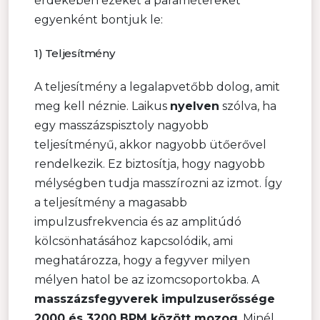
érdekében ezeket a paramétereket
egyenként bontjuk le:
1) Teljesítmény
A teljesítmény a legalapvetőbb dolog, amit
meg kell néznie. Laikus
nyelven
szólva, ha
egy masszázspisztoly nagyobb
teljesítményű, akkor nagyobb ütőerővel
rendelkezik. Ez biztosítja, hogy nagyobb
mélységben tudja masszírozni az izmot. Így
a teljesítmény a magasabb
impulzusfrekvencia és az amplitúdó
kölcsönhatásához kapcsolódik, ami
meghatározza, hogy a fegyver milyen
mélyen hatol be az izomcsoportokba. A
masszázsfegyverek impulzuserőssége
2000 és 3200 BPM között mozog
. Minél