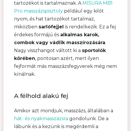
tartozékot is tartalmaznak. A
MISURA MB1
Pro masszázspisztoly
például egy kilót
nyom, és hat tartozékot tartalmaz,
miközben
sarlófejjel
is rendelkezik. Ez a fej
érdekes formájú és
alkalmas karok,
combok vagy vádlik masszírozására
.
Nagy visszhangot váltott ki a
sportolók
körében
, pontosan azért, mert ilyen
fejformát más masszázsfegyverek még nem
kínálnak.
A félhold alakú fej
Amikor azt mondjuk, masszázs, általában a
hát- és nyakmasszázsra
gondolunk. De a
lábunk és a kezünk is megérdemli a