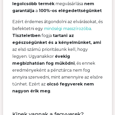
legolcsóbb termék
megvásárlása
nem
garantálja
a
100%-os elégedettségünket
Ezért érdemes átgondolni az elvárásokat, és
befektetni egy
minőségi masszírozóba
.
Tiszteletben
fogja
tartani az
egészségünket és a kényelmünket, ami
az első számú prioritásunk kell, hogy
legyen. Ugyanakkor
évekig
megbízhatóan fog működni
, és ennek
eredményeként a pénztárca nem fog
annyira szenvedni, mint amennyire az elsőre
tűnhet. Ezért az
olcsó fegyverek nem
nagyon érik meg
.
Kinek vannak a fegyverek?