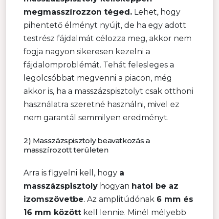
megmasszírozzon téged.
Lehet, hogy
pihentető élményt nyújt, de ha egy adott
testrész fájdalmát célozza meg, akkor nem
fogja nagyon sikeresen kezelni a
fájdalomproblémát. Tehát felesleges a
legolcsóbbat megvenni a piacon, még
akkor is, ha a masszázspisztolyt csak otthoni
használatra szeretné használni, mivel ez
nem garantál semmilyen eredményt.
2) Masszázspisztoly beavatkozás a
masszírozott területen
Arra is figyelni kell, hogy
a
masszázspisztoly
hogyan
hatol be az
izomszövetbe
. Az amplitúdónak
6 mm és
16 mm között
kell lennie. Minél mélyebb