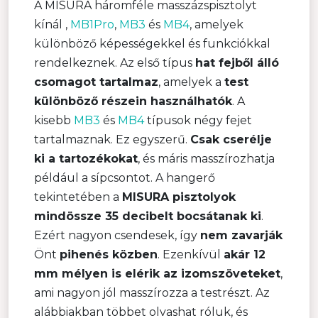
A MISURA háromféle masszázspisztolyt
kínál ,
MB1Pro
,
MB3
és
MB4
, amelyek
különböző képességekkel és funkciókkal
rendelkeznek. Az első típus
hat fejből álló
csomagot tartalmaz
, amelyek a
test
különböző részein használhatók
. A
kisebb
MB3
és
MB4
típusok négy fejet
tartalmaznak. Ez egyszerű.
Csak cserélje
ki a tartozékokat
, és máris masszírozhatja
például a sípcsontot. A hangerő
tekintetében a
MISURA pisztolyok
mindössze 35 decibelt bocsátanak ki
.
Ezért nagyon csendesek, így
nem zavarják
Önt
pihenés közben
. Ezenkívül
akár 12
mm mélyen is elérik az izomszöveteket
,
ami nagyon jól masszírozza a testrészt. Az
alábbiakban többet olvashat róluk, és