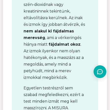
szén-dioxidnak vagy
kreatininnek tekintünk,
eltávolításra kerülnek. Az inak
és izmok így jobban átvérzik, és
nem alakul ki fájdalmas
merevség
, ami a vérkeringés
hiánya miatt
fájdalmat okoz
.
Az izmok ilyenkor nem olyan
hatékonyak, és a masszázs az a
megoldás, amely mind a
petyhüdt, mind a merev
izmokkal megbirkózik.
Egyetlen testrészről sem
szabad megfeledkezni, ezért a
test minden izmát meg kell
masszírozni. A MISURA