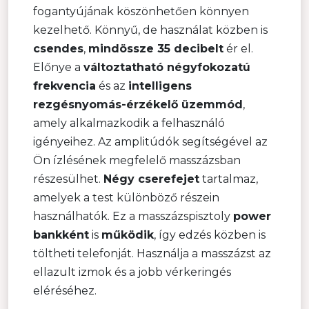
fogantyújának köszönhetően könnyen
kezelhető. Könnyű, de használat közben is
csendes
,
mindössze 35 decibelt
ér el.
Előnye a
változtatható négyfokozatú
frekvencia
és az
intelligens
rezgésnyomás-érzékelő üzemmód
,
amely alkalmazkodik a felhasználó
igényeihez. Az amplitúdók segítségével az
Ön ízlésének megfelelő masszázsban
részesülhet.
Négy cserefejet
tartalmaz,
amelyek a test különböző részein
használhatók. Ez a masszázspisztoly
power
bankként
is
működik
, így edzés közben is
töltheti telefonját. Használja a masszázst az
ellazult izmok és a jobb vérkeringés
eléréséhez.