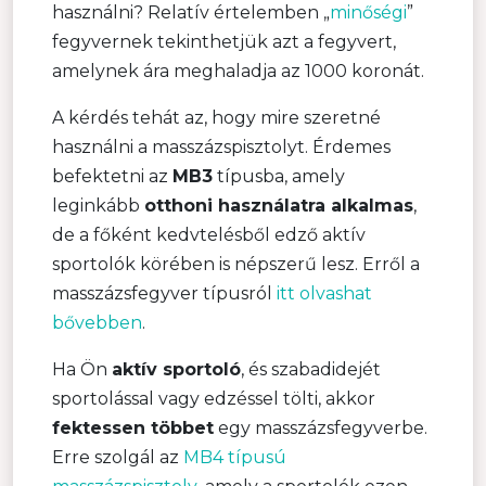
használni? Relatív értelemben „
minőségi
”
fegyvernek tekinthetjük azt a fegyvert,
amelynek ára meghaladja az 1000 koronát.
A kérdés tehát az, hogy mire szeretné
használni a masszázspisztolyt. Érdemes
befektetni az
MB3
típusba, amely
leginkább
otthoni használatra alkalmas
,
de a főként kedvtelésből edző aktív
sportolók körében is népszerű lesz. Erről a
masszázsfegyver típusról
itt olvashat
bővebben
.
Ha Ön
aktív sportoló
, és szabadidejét
sportolással vagy edzéssel tölti, akkor
fektessen többet
egy masszázsfegyverbe.
Erre szolgál az
MB4 típusú