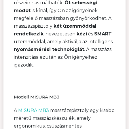
részein használhatók.
Öt sebességi
módot
is kínál, így Ön az igényeinek
megfelelő masszázsban gyönyörködhet. A
masszázspisztoly
két üzemmóddal
rendelkezik
, nevezetesen
kézi
és
SMART
üzemmóddal, amely aktiválja az intelligens
nyomásmérési technológiát
. A masszázs
intenzitása ezután az Ön igényeihez
igazodik.
Modell MISURA MB3
A
MISURA MB3
masszázspisztoly egy kisebb
méretű masszázskészülék, amely
ergonomikus, csúszásmentes