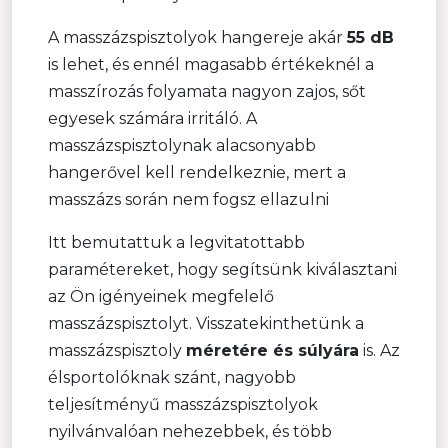
A masszázspisztolyok hangereje akár
55 dB
is lehet, és ennél magasabb értékeknél a
masszírozás folyamata nagyon zajos, sőt
egyesek számára irritáló. A
masszázspisztolynak alacsonyabb
hangerővel kell rendelkeznie, mert a
masszázs során nem fogsz ellazulni
Itt bemutattuk a legvitatottabb
paramétereket, hogy segítsünk kiválasztani
az Ön igényeinek megfelelő
masszázspisztolyt. Visszatekinthetünk a
masszázspisztoly
méretére és súlyára
is. Az
élsportolóknak szánt, nagyobb
teljesítményű masszázspisztolyok
nyilvánvalóan nehezebbek, és több