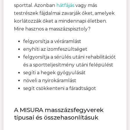
sporttal. Azonban
hátfájás
vagy más
testrészek fájdalmai zavarják őket, amelyek
korlátozzák őket a mindennapi életben.
Mire hasznos a masszázspisztoly?
felgyorsítja a véráramlást
enyhíti az izomfeszültséget
felgyorsítja a sérülés utáni rehabilitációt
és a sportteljesítmény utáni felépülést
segíti a hegek gyógyulását
növeli a nyirokáramlást
segít csökkenteni a fáradtságot
A MISURA masszázsfegyverek
típusai és összehasonlításuk