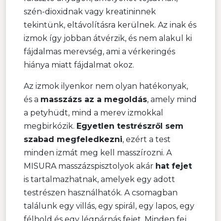
szén-dioxidnak vagy kreatininnek
tekintünk, eltávolításra kerülnek. Az inak és
izmok így jobban átvérzik, és nem alakul ki
fájdalmas merevség, ami a vérkeringés
hiánya miatt fájdalmat okoz.
Az izmok ilyenkor nem olyan hatékonyak,
és a
masszázs az a megoldás
, amely mind
a petyhüdt, mind a merev izmokkal
megbirkózik.
Egyetlen testrészről sem
szabad megfeledkezni
, ezért a test
minden izmát meg kell masszírozni. A
MISURA masszázspisztolyok akár
hat fejet
is tartalmazhatnak, amelyek egy adott
testrészen használhatók. A csomagban
találunk egy villás, egy spirál, egy lapos, egy
félhold és egy légpárnás fejet. Minden fej