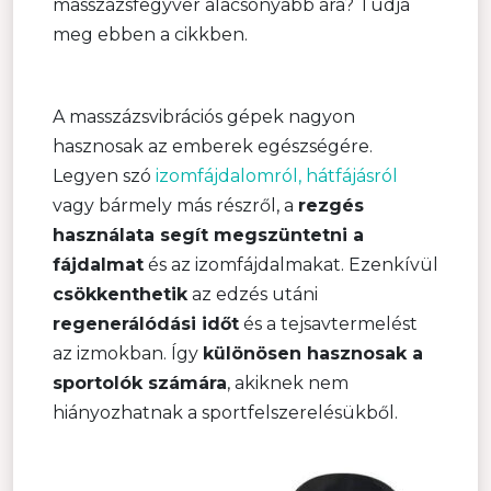
masszázsfegyver alacsonyabb ára? Tudja
meg ebben a cikkben.
A masszázsvibrációs gépek nagyon
hasznosak az emberek egészségére.
Legyen szó
izomfájdalomról,
hátfájásról
vagy bármely más részről, a
rezgés
használata segít megszüntetni a
fájdalmat
és az izomfájdalmakat. Ezenkívül
csökkenthetik
az edzés utáni
regenerálódási időt
és a tejsavtermelést
az izmokban. Így
különösen hasznosak a
sportolók számára
, akiknek nem
hiányozhatnak a sportfelszerelésükből.