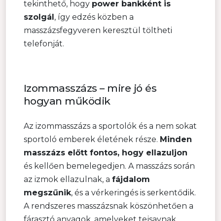
tekinthető, hogy
power bankként is
szolgál
, így edzés közben a
masszázsfegyveren keresztül töltheti
telefonját.
Izommasszázs – mire jó és
hogyan működik
Az izommasszázs a sportolók és a nem sokat
sportoló emberek életének része.
Minden
masszázs előtt fontos, hogy ellazuljon
és kellően bemelegedjen. A masszázs során
az izmok ellazulnak, a
fájdalom
megszűnik
, és a vérkeringés is serkentődik.
A rendszeres masszázsnak köszönhetően a
fárasztó anyagok, amelyeket tejsavnak,