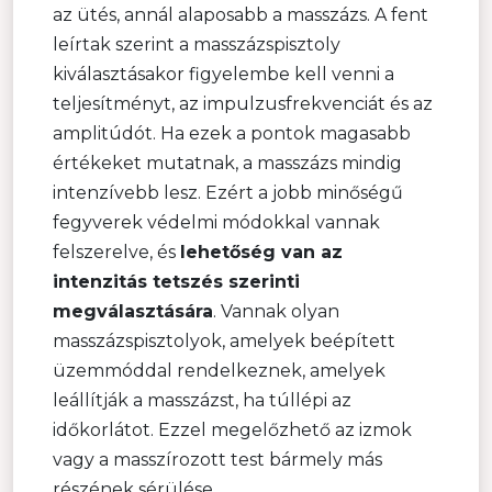
az ütés, annál alaposabb a masszázs. A fent
leírtak szerint a masszázspisztoly
kiválasztásakor figyelembe kell venni a
teljesítményt, az impulzusfrekvenciát és az
amplitúdót. Ha ezek a pontok magasabb
értékeket mutatnak, a masszázs mindig
intenzívebb lesz. Ezért a jobb minőségű
fegyverek védelmi módokkal vannak
felszerelve, és
lehetőség van az
intenzitás tetszés szerinti
megválasztására
. Vannak olyan
masszázspisztolyok, amelyek beépített
üzemmóddal rendelkeznek, amelyek
leállítják a masszázst, ha túllépi az
időkorlátot. Ezzel megelőzhető az izmok
vagy a masszírozott test bármely más
részének sérülése.