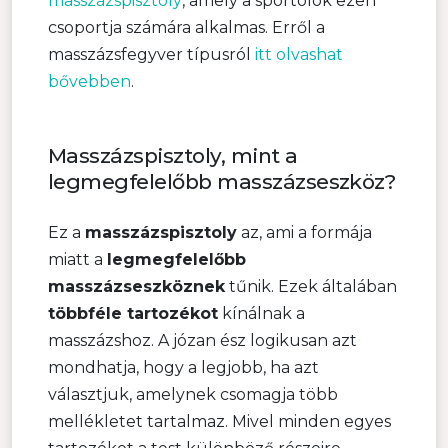
masszázspisztoly
, amely a sportolók ezen
csoportja számára alkalmas. Erről a
masszázsfegyver típusról
itt olvashat
bővebben
.
Masszázspisztoly, mint a
legmegfelelőbb masszázseszköz?
Ez a
masszázspisztoly
az, ami a formája
miatt a
legmegfelelőbb
masszázseszköznek
tűnik. Ezek általában
többféle tartozékot
kínálnak a
masszázshoz. A józan ész logikusan azt
mondhatja, hogy a legjobb, ha azt
választjuk, amelynek csomagja több
mellékletet tartalmaz. Mivel minden egyes