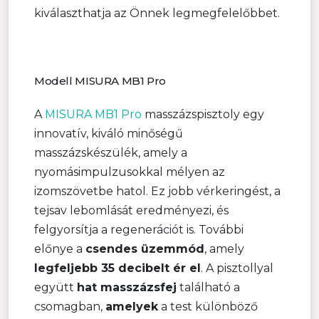
kiválaszthatja az Önnek legmegfelelőbbet.
Modell MISURA MB1 Pro
A
MISURA MB1 Pro
masszázspisztoly egy
innovatív, kiváló minőségű
masszázskészülék, amely a
nyomásimpulzusokkal mélyen az
izomszövetbe hatol. Ez jobb vérkeringést, a
tejsav lebomlását eredményezi, és
felgyorsítja a regenerációt is. További
előnye a
csendes üzemmód
, amely
legfeljebb 35 decibelt ér el
. A pisztollyal
együtt
hat masszázsfej
található a
csomagban,
amelyek
a test különböző