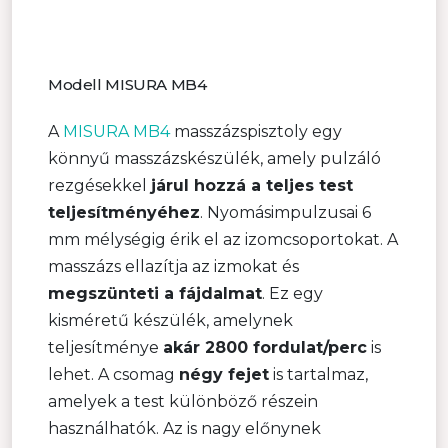
Modell MISURA MB4
A
MISURA MB4
masszázspisztoly egy
könnyű masszázskészülék, amely pulzáló
rezgésekkel
járul hozzá a teljes test
teljesítményéhez
. Nyomásimpulzusai 6
mm mélységig érik el az izomcsoportokat. A
masszázs ellazítja az izmokat és
megszünteti a fájdalmat
. Ez egy
kisméretű készülék, amelynek
teljesítménye
akár 2800 fordulat/perc
is
lehet. A csomag
négy fejet
is tartalmaz,
amelyek a test különböző részein
használhatók. Az is nagy előnynek