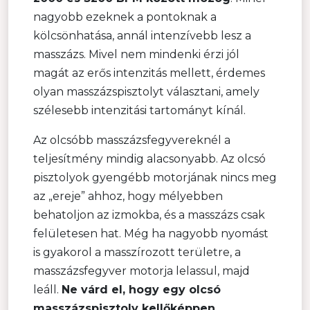
nagyobb ezeknek a pontoknak a
kölcsönhatása, annál intenzívebb lesz a
masszázs. Mivel nem mindenki érzi jól
magát az erős intenzitás mellett, érdemes
olyan masszázspisztolyt választani, amely
szélesebb intenzitási tartományt kínál.
Az olcsóbb masszázsfegyvereknél a
teljesítmény mindig alacsonyabb. Az olcsó
pisztolyok gyengébb motorjának nincs meg
az „ereje” ahhoz, hogy mélyebben
behatoljon az izmokba, és a masszázs csak
felületesen hat. Még ha nagyobb nyomást
is gyakorol a masszírozott területre, a
masszázsfegyver motorja lelassul, majd
leáll.
Ne várd el, hogy egy olcsó
masszázspisztoly kellőképpen