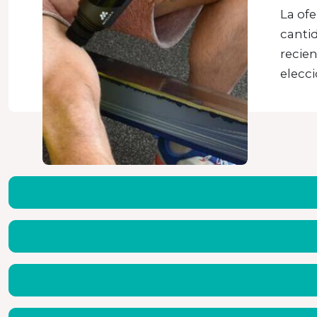
La ofe
cantid
recie
elecc