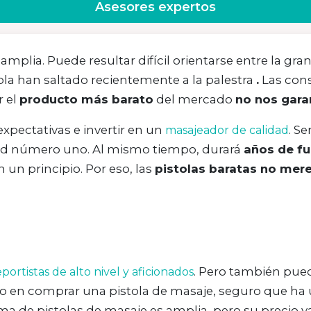
Asesores expertos
mplia. Puede resultar difícil orientarse entre la gra
ola han saltado recientemente a la palestra
.
Las con
r el
producto más barato
del mercado
no nos gara
 expectativas e invertir en un
. Se
masajeador de calidad
dad número uno. Al mismo tiempo, durará
años de f
 un principio. Por eso, las
pistolas baratas no mer
. Pero también pued
portistas de alto nivel y aficionados
ndo en comprar una pistola de masaje, seguro que ha
ma de pistolas de masaje es amplia, pero su precio v