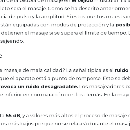
ón de la pistola de masaje en
el tejido
muscular. La 
o será el masaje. Como se ha descrito anteriormente
ncia de pulso y la amplitud. Si estos puntos muestra
ad están equipadas con modos de protección y la
posib
etienen el masaje si se supera el límite de tiempo.
asajeando.
e
 masaje de mala calidad? La señal típica es el
ruido
e que el aparato está a punto de romperse. Esto se de
rovoca un ruido desagradable.
Los masajeadores bar
e inferior en comparación con los demás. En la mayor
sta
55 dB
, y a valores más altos el proceso de masaje 
ros más bajos porque no se relajará durante el masa