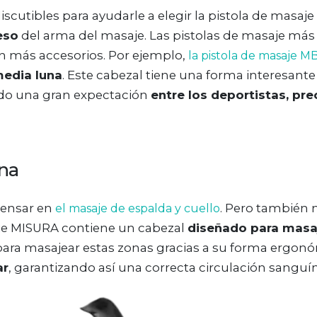
cutibles para ayudarle a elegir la pistola de masa
eso
del arma del masaje. Las pistolas de masaje más 
 más accesorios. Por ejemplo,
la pistola de masaje 
edia luna
. Este cabezal tiene una forma interesante
ado una gran expectación
entre los deportistas, pr
una
pensar en
. Pero también 
el masaje de espalda y cuello
aje MISURA contiene un cabezal
diseñado para masaj
para masajear estas zonas gracias a su forma ergonó
ar
, garantizando así una correcta circulación sanguín