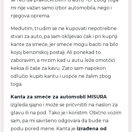
mi nije važan samo izbor automobila, nego i
njegova oprema.
Međutim, trudim se ne kupovati nepotrebne
stvari za auto, pa sam oklijevao čak i pri kupnji
kante za smeće, jer smeće mogu baciti na bilo
kojoj benzinskoj postaji. Ali ponekad to
zaboravim, a mrzim kad u autu leže omotčići
keksa ili čaše za kavu. Zato sam napokon
odlučio kupiti kantu i uopće ne žalim zbog
toga.
Kanta za smeće za automobil MISURA
izgleda sjajno i može se pričvrstiti na naslon za
glavu ili na pod. Tako je i koristim. Obično vozim
sam, pa mi savršeno odgovara da bude na
podu pored mene. Kanta je
izrađena od