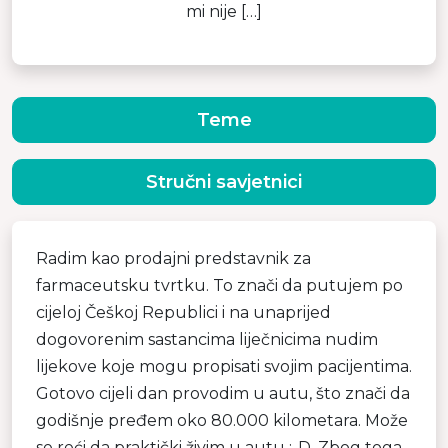
mi nije […]
Teme
Stručni savjetnici
Radim kao prodajni predstavnik za
farmaceutsku tvrtku. To znači da putujem po
cijeloj Češkoj Republici i na unaprijed
dogovorenim sastancima liječnicima nudim
lijekove koje mogu propisati svojim pacijentima.
Gotovo cijeli dan provodim u autu, što znači da
godišnje pređem oko 80.000 kilometara. Može
se reći da praktički živim u autu :-D. Zbog toga