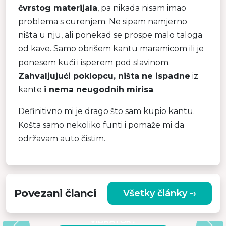
čvrstog materijala
, pa nikada nisam imao
problema s curenjem. Ne sipam namjerno
ništa u nju, ali ponekad se prospe malo taloga
od kave. Samo obrišem kantu maramicom ili je
ponesem kući i isperem pod slavinom.
Zahvaljujući poklopcu, ništa ne ispadne
iz
kante
i nema neugodnih mirisa
.
Definitivno mi je drago što sam kupio kantu.
Košta samo nekoliko funti i pomaže mi da
održavam auto čistim.
Povezani članci
Všetky články -›
A
ZAŠTO ODABRATI
VISOKOKVALITETNI MASAŽNI
VIBRATOR?