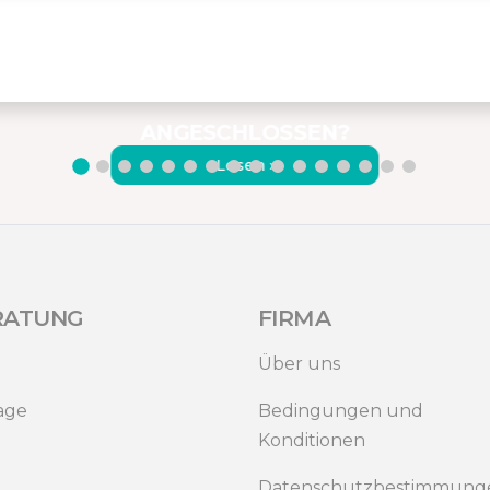
DER PORTABLE MONITOR
VON MISURA – WIE WIRD ER
ANGESCHLOSSEN?
Lesen ›
RATUNG
FIRMA
Über uns
age
Bedingungen und
Konditionen
Datenschutzbestimmung