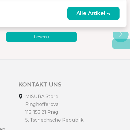
Alle Artikel -›
WIE KANN MAN IN DER
ANSC
HÜTTE EFFIZIENT ARBEITEN?
MONI
Lesen ›
KONTAKT UNS
MISURA Store
Ringhofferova
115, 155 21 Prag
5, Tschechische Republik
en