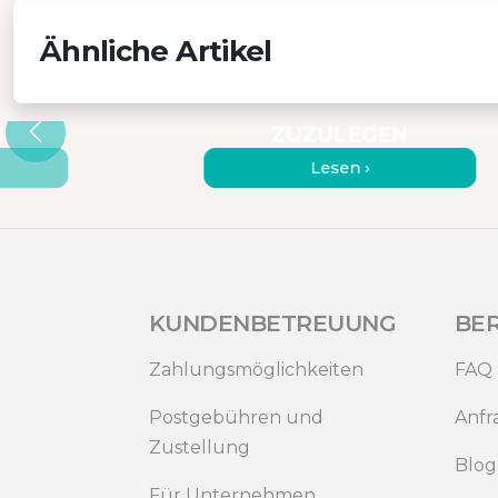
Ähnliche Artikel
E SICH
PORTABLE MONITOR – 7
CHEN
GRÜNDE, SICH EINEN
N
ZUZULEGEN
Lesen ›
KUNDENBETREUUNG
BE
Zahlungsmöglichkeiten
FAQ
Postgebühren und
Anfr
Zustellung
Blog
Für Unternehmen