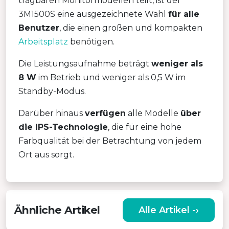
tragbaren Monitormodellen teilt, ist der
3M1500S eine ausgezeichnete Wahl
für alle
Benutzer
, die einen großen und kompakten
Arbeitsplatz
benötigen.
Die Leistungsaufnahme beträgt
weniger als
8 W
im Betrieb und weniger als 0,5 W im
Standby-Modus.
Darüber hinaus
verfügen
alle Modelle
über
die IPS-Technologie
, die für eine hohe
Farbqualität bei der Betrachtung von jedem
Ort aus sorgt.
Ähnliche Artikel
Alle Artikel -›
,
DER PORTABLE MONITOR VON
MISURA – WIE WIRD ER