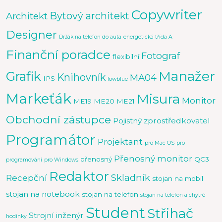
Copywriter
Bytový architekt
Architekt
Designer
Držák na telefon do auta
energetická třída A
Finanční poradce
Fotograf
flexibilní
Manažer
Grafik
Knihovník
MA04
IPS
lowblue
Markeťák
Misura
Monitor
ME19
ME20
ME21
Obchodní zástupce
Pojistný zprostředkovatel
Programátor
Projektant
pro Mac OS
pro
Přenosný monitor
přenosný
QC3
programování
pro Windows
Redaktor
Skladník
Recepční
stojan na mobil
stojan na notebook
stojan na telefon
stojan na telefon a chytré
Student
Střihač
Strojní inženýr
hodinky