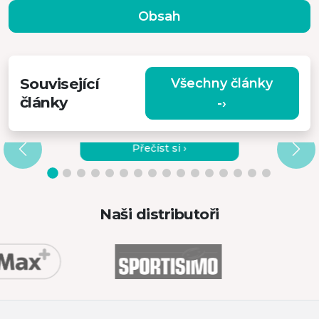
Obsah
Související
Všechny články
články
-›
SOUTĚŽ O PRVNÍ BEZDRÁTOVÝ
MONITOR NA TRHU MISURA
Přečíst si ›
Naši distributoři