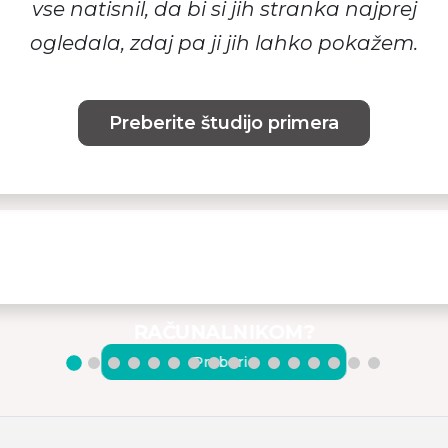
vse natisnil, da bi si jih stranka najprej
ogledala, zdaj pa ji jih lahko pokažem.
Preberite študijo primera
KAKO POVEZATI MONITORJE
MISURA S PRENOSNIM
RAČUNALNIKOM?
Preberi ›