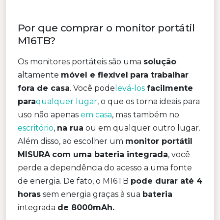
Por que comprar o monitor portátil
M16TB?
Os monitores portáteis são uma
solução
altamente
móvel e flexível
para trabalhar
fora de casa
. Você pode
levá-los
facilmente
para
qualquer lugar
, o que os torna ideais para
uso não apenas
em casa
, mas também no
escritório
,
na rua
ou em qualquer outro lugar.
Além disso, ao escolher um
monitor portátil
MISURA
com uma bateria integrada
, você
perde a dependência do acesso a uma fonte
de energia. De fato, o M16TB
pode durar até 4
horas
sem energia graças à sua
bateria
integrada
de 8000mAh.