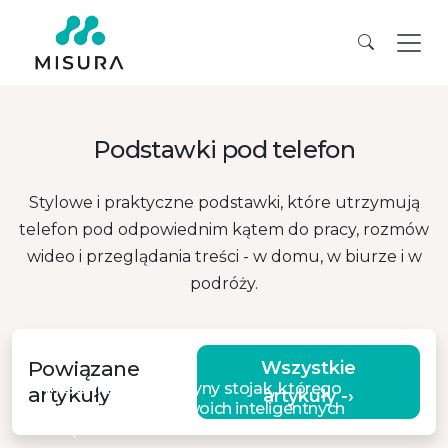
Podstawki pod telefon
Stylowe i praktyczne podstawki, które utrzymują
telefon pod odpowiednim kątem do pracy, rozmów
wideo i przeglądania treści - w domu, w biurze i w
podróży.
Powiązane
Wszystkie
MISURA ME19 – jedyny stojak, którego
artykuły
artykuły -›
potrzebujesz dla swoich inteligentnych
urządzeń