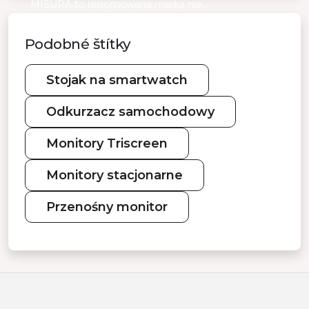
MISURA to renomowana marka nie…
Podobné štítky
Stojak na smartwatch
Odkurzacz samochodowy
Monitory Triscreen
Monitory stacjonarne
Przenośny monitor