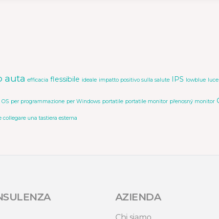
o auta
flessibile
IPS
efficacia
ideale
impatto positivo sulla salute
lowblue
luce
 OS
per programmazione
per Windows
portatile
portatile monitor
přenosný monitor
e collegare una tastiera esterna
NSULENZA
AZIENDA
Chi siamo