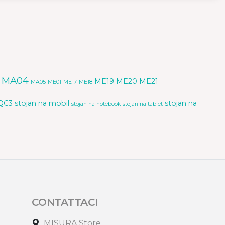
MA04
ME19
ME20
ME21
MA05
ME01
ME17
ME18
QC3
stojan na mobil
stojan na
stojan na notebook
stojan na tablet
CONTATTACI
MISURA Store