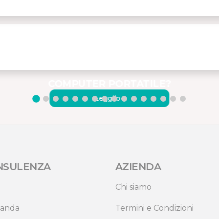
COME COLLEGARE I
MONITOR MISURA A UN
COMPUTER PORTATILE?
Leggilo ›
NSULENZA
AZIENDA
Chi siamo
anda
Termini e Condizioni