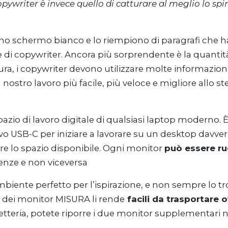
copywriter è invece quello di catturare al meglio lo sp
no schermo bianco e lo riempiono di paragrafi che ha
di copywriter. Ancora più sorprendente è la quantit
ttura, i copywriter devono utilizzare molte informazio
 nostro lavoro più facile, più veloce e migliore allo 
azio di lavoro digitale di qualsiasi laptop moderno. È
 USB-C per iniziare a lavorare su un desktop davve
rre lo spazio disponibile. Ogni monitor
può essere ru
genze e non viceversa
mbiente perfetto per l’ispirazione, e non sempre lo t
 dei monitor MISURA li rende
facili da trasportare
etteria, potete riporre i due monitor supplementari 