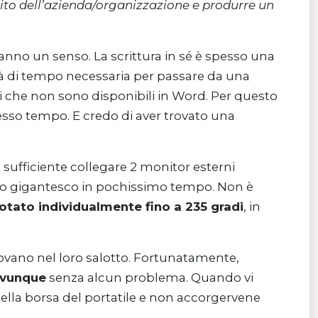
irito dell’azienda/organizzazione e produrre un
nno un senso. La scrittura in sé è spesso una
à di tempo necessaria per passare da una
ni che non sono disponibili in Word. Per questo
stesso tempo. E credo di aver trovato una
 sufficiente collegare 2 monitor esterni
ro gigantesco in pochissimo tempo. Non è
otato individualmente fino a 235 gradi
, in
rovano nel loro salotto. Fortunatamente,
 ovunque
senza alcun problema. Quando vi
nella borsa del portatile e non accorgervene