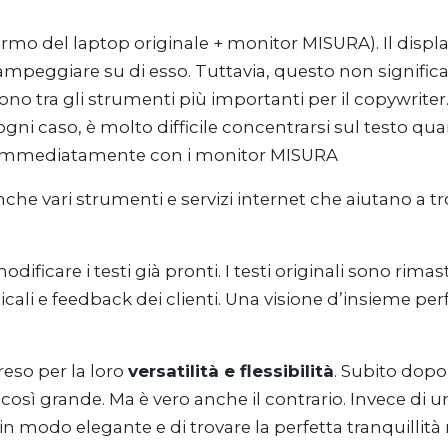
rmo del laptop originale + monitor MISURA). Il displ
ampeggiare su di esso. Tuttavia, questo non significa
o sono tra gli strumenti più importanti per il copywri
gni caso, è molto difficile concentrarsi sul testo q
o immediatamente con i monitor MISURA
nche vari strumenti e servizi internet che aiutano a tro
dificare i testi già pronti. I testi originali sono rima
ali e feedback dei clienti. Una visione d’insieme per
eso per la loro
versatilità e flessibilità
. Subito dopo
così grande. Ma è vero anche il contrario. Invece di
 modo elegante e di trovare la perfetta tranquillità n