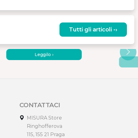
Tutti gli articoli -›
COME LAVORARE IN MODO
COME
EFFICIENTE AL COTTAGE?
MONIT
Leggilo ›
CONTATTACI
MISURA Store
Ringhofferova
115, 155 21 Praga