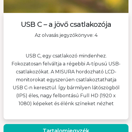
USB C – a jövő csatlakozója
Az olvasás jegyzőkönyve: 4
USB C, egy csatlakozó mindenhez.
Fokozatosan felváltja a régebbi A-típusú USB-
csatlakozókat. A MISURA hordozható LCD-
monitorokat egyszerűen csatlakoztathatja
USB C-n keresztül. Így bármilyen látószögből
(IPS) éles, nagy felbontású Full HD (1920 x
1080) képeket és élénk színeket nézhet
Tartalomjegyzék