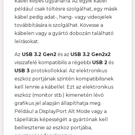
kábel képes ugyanarra. Az egyik kábel
például csak töltésre szolgálhat, egy másik
kábel pedig adat-, hang- vagy videojelek
továbbítására is szolgálhat. Kövesse a
kábelen vagy a gyártó dobozán található
leírásokat.
Az
USB 3.2 Gen2
és az
USB 3.2 Gen2x2
visszafelé kompatibilis a régebbi
USB 2
és
USB 3
protokollokkal. Az elektronikus
eszköz portjának szintén kompatibilisnek
kell lennie a kábellel. Ezt az elektronikus
eszköz (monitor stb.) kimenetén lévő
grafikus jel alapján állapíthatja meg.
Például a DisplayPort Alt Mode vagy a
tápellátás képességét a gyártónak kell
beillesztenie az eszköz portjába,