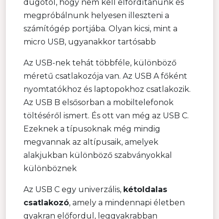
dugótól, hogy nem kell elfordítanunk és
megpróbálnunk helyesen illeszteni a
számítógép portjába. Olyan kicsi, mint a
micro USB, ugyanakkor tartósabb
Az USB-nek tehát többféle, különböző
méretű csatlakozója van. Az USB A főként
nyomtatókhoz és laptopokhoz csatlakozik.
Az USB B elsősorban a mobiltelefonok
töltéséről ismert. És ott van még az USB C.
Ezeknek a típusoknak még mindig
megvannak az altípusaik, amelyek
alakjukban különböző szabványokkal
különböznek
Az USB C egy univerzális,
kétoldalas
csatlakozó
, amely a mindennapi életben
gyakran előfordul, leggyakrabban