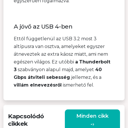
egyszerűen fogalmazva.
A jövő az USB 4-ben
Ettől függetlenül az USB 3.2 most 3
altípusra van osztva, amelyeket egyszer
átneveztek az extra káosz miatt, ami nem
egészen világos. Ez utóbbi
a
Thunderbolt
3
szabványon alapul majd, amelyet
40
Gbps átviteli sebesség
jellemez, és a
villám elnevezésről
ismerhető fel.
Kapcsolódó
Minden cikk
cikkek
-›