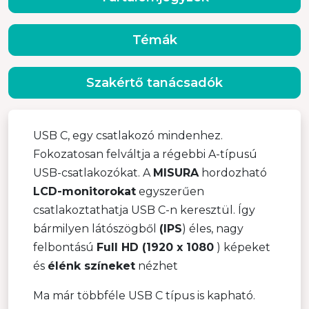
Témák
Szakértő tanácsadók
USB C, egy csatlakozó mindenhez.
Fokozatosan felváltja a régebbi A-típusú
USB-csatlakozókat. A
MISURA
hordozható
LCD-monitorokat
egyszerűen
csatlakoztathatja USB C-n keresztül. Így
bármilyen látószögből
(IPS
) éles, nagy
felbontású
Full HD (1920 x 1080
) képeket
és
élénk színeket
nézhet
Ma már többféle USB C típus is kapható.