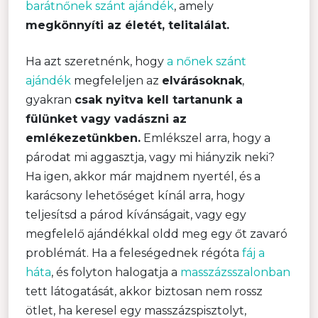
barátnőnek szánt ajándék
, amely
megkönnyíti az életét, telitalálat.
Ha azt szeretnénk, hogy
a nőnek szánt
ajándék
megfeleljen az
elvárásoknak
,
gyakran
csak nyitva kell tartanunk a
fülünket vagy vadászni az
emlékezetünkben.
Emlékszel arra, hogy a
párodat mi aggasztja, vagy mi hiányzik neki?
Ha igen, akkor már majdnem nyertél, és a
karácsony lehetőséget kínál arra, hogy
teljesítsd a párod kívánságait, vagy egy
megfelelő ajándékkal oldd meg egy őt zavaró
problémát. Ha a feleségednek régóta
fáj a
háta
, és folyton halogatja a
masszázsszalonban
tett látogatását, akkor biztosan nem rossz
ötlet, ha keresel egy masszázspisztolyt,