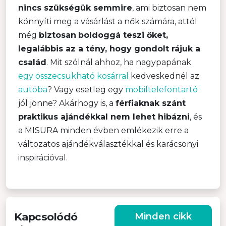
nincs szükségük semmire
, ami biztosan nem
könnyíti meg a vásárlást a nők számára, attól
még
biztosan
boldoggá teszi őket,
legalábbis az a tény, hogy gondolt rájuk a
család
. Mit szólnál ahhoz, ha nagypapának
egy összecsukható kosárral
kedveskednél az
autóba
? Vagy esetleg egy
mobiltelefontartó
jól jönne? Akárhogy is, a
férfiaknak szánt
praktikus ajándékkal nem lehet hibázni
, és
a MISURA minden évben emlékezik erre a
változatos ajándékválasztékkal és karácsonyi
inspirációval.
Kapcsolódó
Minden cikk