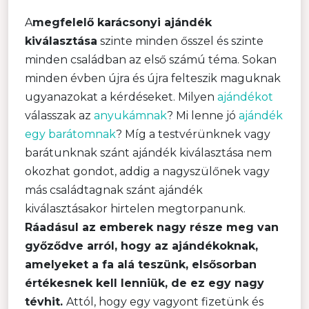
A
megfelelő karácsonyi ajándék
kiválasztása
szinte minden ősszel és szinte
minden családban az első számú téma. Sokan
minden évben újra és újra felteszik maguknak
ugyanazokat a kérdéseket. Milyen
ajándékot
válasszak az
anyukámnak
? Mi lenne jó
ajándék
egy barátomnak
? Míg a testvérünknek vagy
barátunknak szánt ajándék kiválasztása nem
okozhat gondot, addig a nagyszülőnek vagy
más családtagnak szánt ajándék
kiválasztásakor hirtelen megtorpanunk.
Ráadásul az emberek nagy része meg van
győződve arról, hogy az ajándékoknak,
amelyeket a fa alá teszünk, elsősorban
értékesnek kell lenniük, de ez egy nagy
tévhit.
Attól, hogy egy vagyont fizetünk és