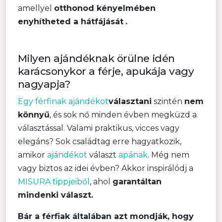
amellyel
otthonod kényelmében
enyhítheted a hátfájását
.
Milyen ajándéknak örülne idén
karácsonykor a férje, apukája vagy
nagyapja?
Egy férfinak ajándékot
választani
szintén
nem
könnyű
, és sok nő minden évben megküzd a
választással. Valami praktikus, vicces vagy
elegáns? Sok családtag erre hagyatkozik,
amikor
ajándékot
választ
apának
. Még nem
vagy biztos az idei évben? Akkor inspirálódj a
MISURA tippjeiből
, ahol
garantáltan
mindenki választ.
Bár a férfiak általában azt mondják, hogy