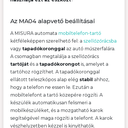
Az MA04 alapvető beállításai
A MISURA automata
mobiltelefon-tartó
kétféleképpen szerelhető fel: a
szellőzőrácsba
vagy
tapadókoronggal
az autó műszerfalára.
A csomagban megtalálja a szellőzőrács
tartóját
és a
tapadókorongot
is, amelyet a
tartóhoz rögzíthet. A tapadókoronggal
ellátott teleszkópos alap elég
stabil
ahhoz,
hogy a telefon ne essen le. Ezután a
mobiltelefont a tartó közepére rögzíti. A
készülék automatikusan felismeri a
mobilkészüléket, és a mozgatható karok
segítségével maga rögzíti a telefont. A karok
vészhelyzetben kézzel is kinyithatók.