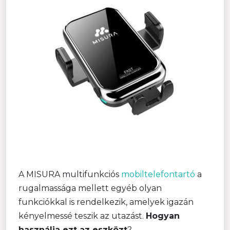
A MISURA multifunkciós
mobiltelefontartó
a
rugalmassága mellett egyéb olyan
funkciókkal is rendelkezik, amelyek igazán
kényelmessé teszik az utazást.
Hogyan
használja ezt az eszközt
?