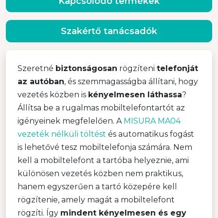
Kapcsolódó termékek
Szakértő tanácsadók
Szeretné
biztonságosan
rögzíteni
telefonját
az autóban
, és szemmagasságba állítani, hogy
vezetés közben is
kényelmesen láthassa
?
Állítsa be a rugalmas mobiltelefontartót az
igényeinek megfelelően. A
MISURA MA04
vezeték nélküli töltést
és automatikus fogást
is lehetővé tesz mobiltelefonja számára. Nem
kell a mobiltelefont a tartóba helyeznie, ami
különösen vezetés közben nem praktikus,
hanem egyszerűen a tartó közepére kell
rögzítenie, amely magát a mobiltelefont
rögzíti. Így
mindent kényelmesen és egy