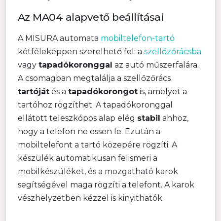
Az MA04 alapvető beállításai
A MISURA automata
mobiltelefon-tartó
kétféleképpen szerelhető fel: a
szellőzőrácsba
vagy
tapadókoronggal
az autó műszerfalára.
A csomagban megtalálja a szellőzőrács
tartóját
és a
tapadókorongot
is, amelyet a
tartóhoz rögzíthet. A tapadókoronggal
ellátott teleszkópos alap elég
stabil
ahhoz,
hogy a telefon ne essen le. Ezután a
mobiltelefont a tartó közepére rögzíti. A
készülék automatikusan felismeri a
mobilkészüléket, és a mozgatható karok
segítségével maga rögzíti a telefont. A karok
vészhelyzetben kézzel is kinyithatók.