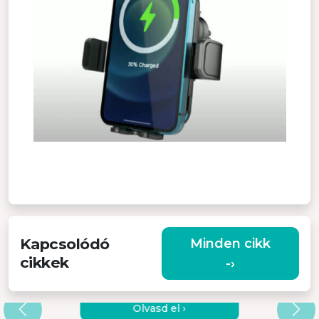
Kapcsolódó
Minden cikk
cikkek
-›
RENDKÍVÜL HORDOZHATÓ AUTÓS
ÉS HÁZTARTÁSI PORSZÍVÓ
Olvasd el ›