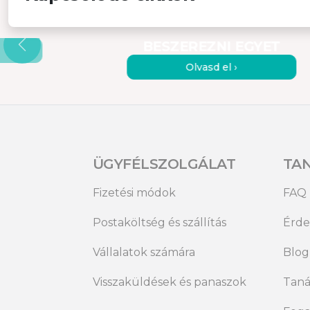
ÚT A
HORDOZHATÓ MONITOROK 
OROKNAK
7 OK, AMIÉRT ÉRDEMES
BESZEREZNI EGYET
Olvasd el ›
ÜGYFÉLSZOLGÁLAT
TA
Fizetési módok
FAQ
Postaköltség és szállítás
Érde
Vállalatok számára
Blog
Visszaküldések és panaszok
Taná