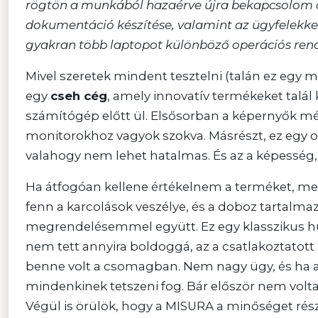
rögtön a munkából hazaérve újra bekapcsolom 
dokumentáció készítése, valamint az ügyfelekke
gyakran több laptopot különböző operációs ren
Mivel szeretek mindent tesztelni (talán ez egy 
egy
cseh cég
, amely innovatív termékeket talál 
számítógép előtt ül. Elsősorban a képernyők m
monitorokhoz vagyok szokva. Másrészt, ez egy o
valahogy nem lehet hatalmas. És az a képesség,
Ha átfogóan kellene értékelnem a terméket, m
fenn a karcolások veszélye, és a doboz tartalm
megrendelésemmel együtt. Ez egy klasszikus hüv
nem tett annyira boldoggá, az a csatlakoztatot
benne volt a csomagban. Nem nagy ügy, és ha a 
mindenkinek tetszeni fog. Bár először nem voltam
Végül is örülök, hogy a MISURA a minőséget rés