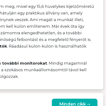
em meg, mivel egy 15,6 hüvelykes kijelzőméretű
átulján egy praktikus állvány van, amely
nynek veszek. Ami magát a munkát illeti,
em kell külön említenem. Már évek óta így
 számomra elengedhetetlen, és a további
ségű felbontást és a megfelelő fényerőt is.
atók
. Ráadásul külön-külön is használhatók
a
további monitorokat
. Mindig magamnál
 a szokásos munkaállomásomtól távol kell
olgozzak.
Minden cikk -›