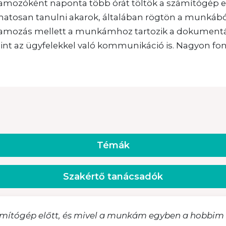
amozóként naponta több órát töltök a számítógép el
matosan tanulni akarok, általában rögtön a munkábó
amozás mellett a munkámhoz tartozik a dokumentáci
int az ügyfelekkel való kommunikáció is. Nagyon fo
Témák
Szakértő tanácsadók
ítógép előtt, és mivel a munkám egyben a hobbim is