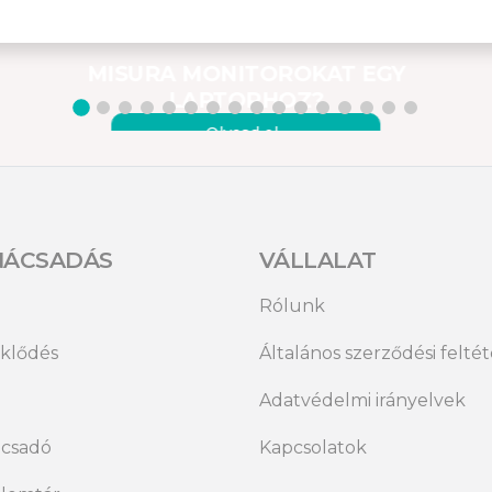
–
HOGYAN
CSATLAKOZTATHATOM A
MISURA MONITOROKAT EGY
LAPTOPHOZ?
Olvasd el ›
NÁCSADÁS
VÁLLALAT
Rólunk
klődés
Általános szerződési felté
Adatvédelmi irányelvek
csadó
Kapcsolatok