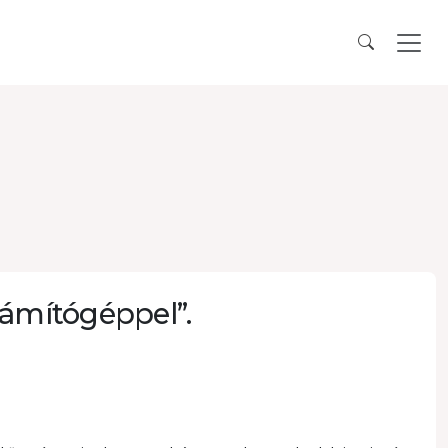
zámítógéppel”.