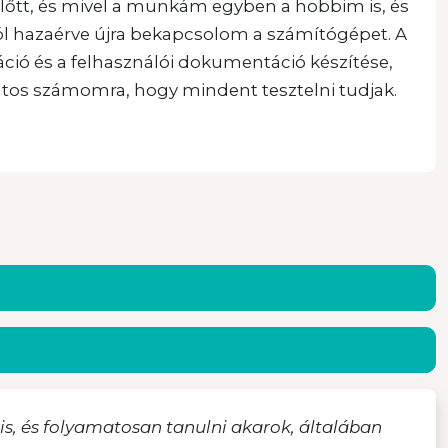
őtt, és mivel a munkám egyben a hobbim is, és
l hazaérve újra bekapcsolom a számítógépet. A
ó és a felhasználói dokumentáció készítése,
ntos számomra, hogy mindent tesztelni tudjak.
, és folyamatosan tanulni akarok, általában