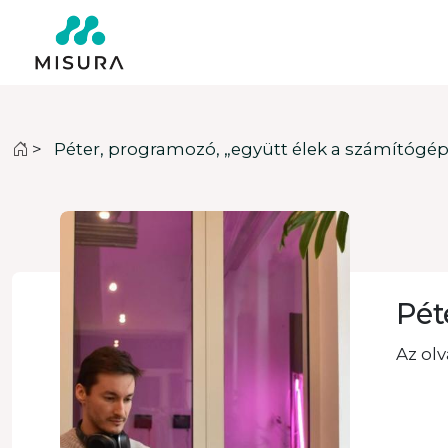
>
Péter, programozó, „együtt élek a számítógép
Pét
Az ol