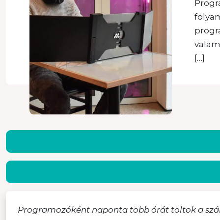
Progr
folya
progr
valam
[…]
Programozóként naponta több órát töltök a szám