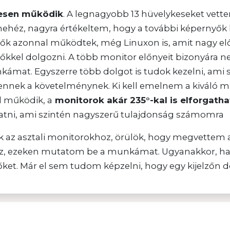
tesen működik
. A legnagyobb 13 hüvelykeseket vett
héz, nagyra értékeltem, hogy a további képernyők h
yők azonnal működtek, még Linuxon is, amit nagy elő
őkkel dolgozni. A több monitor előnyeit bizonyára n
kámat. Egyszerre több dolgot is tudok kezelni, ami
ek a követelménynek. Ki kell emelnem a kiváló minő
l működik, a
monitorok akár 235°-kal is elforgath
tatni, ami szintén nagyszerű tulajdonság számomra
 az asztali monitorokhoz, örülök, hogy megvettem 
z, ezeken mutatom be a munkámat. Ugyanakkor, ha
et. Már el sem tudom képzelni, hogy egy kijelzőn d