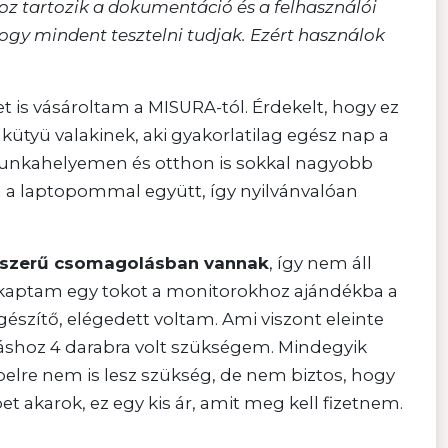
 tartozik a dokumentáció és a felhasználói
gy mindent tesztelni tudjak. Ezért használok
 is vásároltam a MISURA-tól. Érdekelt, hogy ez
kütyü valakinek, aki gyakorlatilag egész nap a
 munkahelyemen és otthon is sokkal nagyobb
 a laptopommal együtt, így nyilvánvalóan
yszerű csomagolásban vannak
, így nem áll
sz kaptam egy tokot a monitorokhoz ajándékba a
szítő, elégedett voltam. Ami viszont eleinte
áshoz 4 darabra volt szükségem. Mindegyik
elre nem is lesz szükség, de nem biztos, hogy
t akarok, ez egy kis ár, amit meg kell fizetnem.