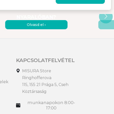
HOGYAN DOLGOZZUNK
HOGYAN
HATÉKONYAN A
KÉT
NYARALÓBAN?
Olvasd el ›
KAPCSOLATFELVÉTEL
MISURA Store
Ringhofferova
telek
115, 155 21 Prága 5, Cseh
Köztársaság
munkanapokon 8:00-
17:00