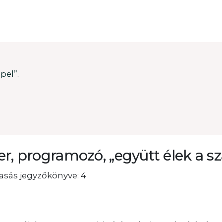
pel”.
er, programozó, „együtt élek a s
vasás jegyzőkönyve: 4