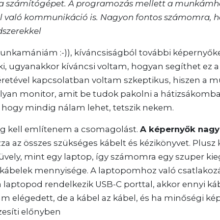
a számítógépet. A programozás mellett a munkámhoz
l való kommunikáció is. Nagyon fontos számomra, ho
dszerekkel
munkamániám :-)), kíváncsiságból további képernyőket
ki, ugyanakkor kíváncsi voltam, hogyan segíthet ez a 
éretével kapcsolatban voltam szkeptikus, hiszen a
lyan monitor, amit be tudok pakolni a hátizsákomba
 hogy mindig nálam lehet, tetszik nekem.
eg kell említenem a csomagolást.
A képernyők nag
azza az összes szükséges kábelt és kézikönyvet. Plu
ely, mint egy laptop, így számomra egy szuper kiegé
t kábelek mennyisége. A laptopomhoz való csatlakoz
laptopod rendelkezik USB-C porttal, akkor ennyi káb
 elégedett, de a kábel az kábel, és ha minőségi képe
zesíti előnyben