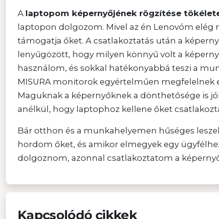
A
laptopom képernyőjének rögzítése tökéle
laptopon dolgozom. Mivel az én Lenovóm elég ne
támogatja őket. A csatlakoztatás után a képern
lenyűgözött, hogy milyen könnyű volt a képerny
használom, és sokkal hatékonyabbá teszi a mun
MISURA monitorok egyértelműen megfelelnek enn
Maguknak a képernyőknek a dönthetősége is jó
anélkül, hogy laptophoz kellene őket csatlakoz
Bár otthon és a munkahelyemen hűséges leszek
hordom őket, és amikor elmegyek egy ügyfélhe
dolgoznom, azonnal csatlakoztatom a képernyők
Kapcsolódó cikkek