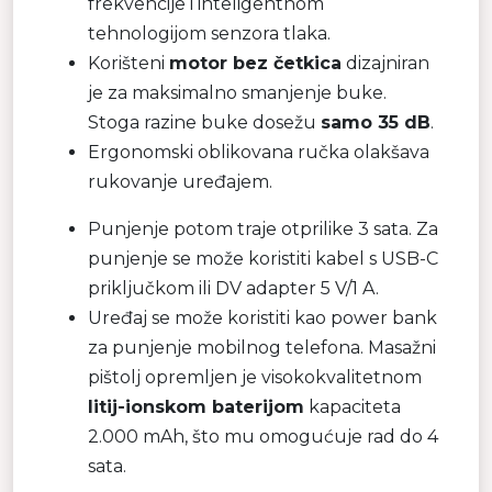
frekvencije i inteligentnom
tehnologijom senzora tlaka.
Korišteni
motor bez četkica
dizajniran
je za maksimalno smanjenje buke.
Stoga razine buke dosežu
samo 35 dB
.
Ergonomski oblikovana ručka olakšava
rukovanje uređajem.
Punjenje potom traje otprilike 3 sata. Za
punjenje se može koristiti kabel s USB-C
priključkom ili DV adapter 5 V/1 A.
Uređaj se može koristiti kao power bank
za punjenje mobilnog telefona. Masažni
pištolj opremljen je visokokvalitetnom
litij-ionskom baterijom
kapaciteta
2.000 mAh, što mu omogućuje rad do 4
sata.