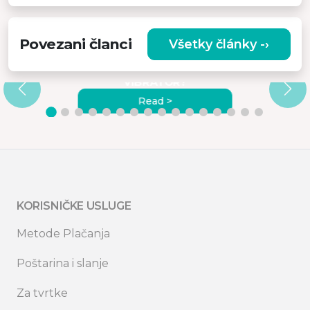
Povezani članci
Všetky články -›
A
ZAŠTO ODABRATI
VISOKOKVALITETNI MASAŽNI
VIBRATOR?
Read >
KORISNIČKE USLUGE
Metode Plačanja
Poštarina i slanje
Za tvrtke