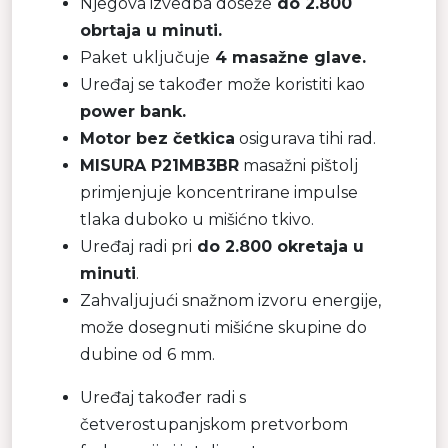
Njegova izvedba doseže
do 2.800
obrtaja u minuti.
Paket uključuje
4 masažne glave.
Uređaj se također može koristiti kao
power bank.
Motor bez četkica
osigurava tihi rad.
MISURA P21MB3BR
masažni pištolj
primjenjuje koncentrirane impulse
tlaka duboko u mišićno tkivo.
Uređaj radi pri
do 2.800 okretaja u
minuti
.
Zahvaljujući snažnom izvoru energije,
može dosegnuti mišićne skupine do
dubine od 6 mm.
Uređaj također radi s
četverostupanjskom pretvorbom