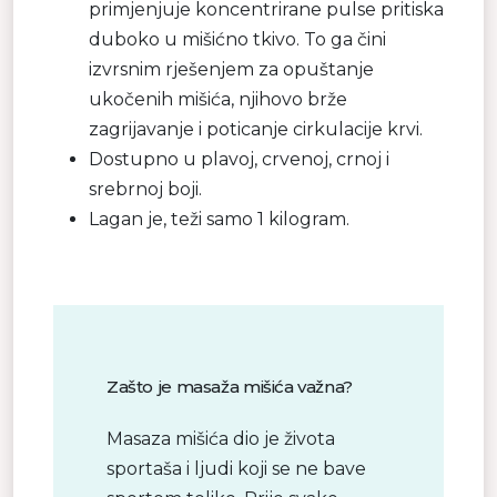
primjenjuje koncentrirane pulse pritiska
duboko u mišićno tkivo. To ga čini
izvrsnim rješenjem za opuštanje
ukočenih mišića, njihovo brže
zagrijavanje i poticanje cirkulacije krvi.
Dostupno u plavoj, crvenoj, crnoj i
srebrnoj boji.
Lagan je, teži samo 1 kilogram.
Zašto je masaža mišića važna?
Masaza mišića dio je života
sportaša i ljudi koji se ne bave