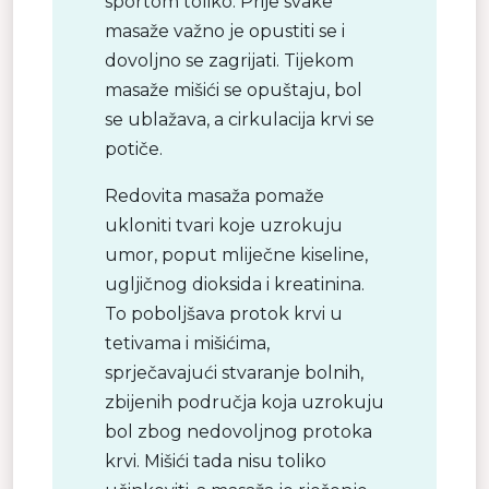
sportom toliko. Prije svake
masaže važno je opustiti se i
dovoljno se zagrijati. Tijekom
masaže mišići se opuštaju, bol
se ublažava, a cirkulacija krvi se
potiče.
Redovita masaža pomaže
ukloniti tvari koje uzrokuju
umor, poput mliječne kiseline,
ugljičnog dioksida i kreatinina.
To poboljšava protok krvi u
tetivama i mišićima,
sprječavajući stvaranje bolnih,
zbijenih područja koja uzrokuju
bol zbog nedovoljnog protoka
krvi. Mišići tada nisu toliko