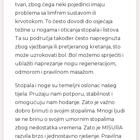
tvari, zbog čega neki pojedinci imaju
problema sa limfnim sustavom ili
krvotokom. To često dovodi do osjećaja
težine u nogama i oticanja stopala i listova.
Ta su područja također često napregnuta
zbog vježbanja ili pretjeranog kretanja, što
može uzrokovati bol. Bol možemo spriječiti i
ublažiti naprezanje nogu regeneracijom,
odmorom i pravilnom masažom.
Stopala i noge su temeljni oslonac našeg
tijela. Pružaju nam potporu, stabilnost i
omogućuju nam hodanje. Zato je važno
dobro brinuti o svojim stopalima. Mnogi ljudi
se ne brinu o svojim umornim stopalima
zbog nedostatka vremena. Zato je MISURA
razvila brzo i jednostavno rješenje. Pravilna