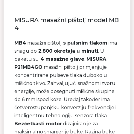
MISURA masažni pištolj model MB
4
MB4
masažni pištolj
s pulsnim tlakom
ima
snagu do
2.800 okretaja u minuti
. U
paketu su
4 masažne glave
.
MISURA
P21MB4GO
masažni pištolj primjenjuje
koncentrirane pulseve tlaka duboko u
mišićno tkivo. Zahvaljujući snažnom izvoru
energije, može dosegnuti mišićne skupine
do 6 mm ispod kože. Uređaj također ima
četverostupanjsku konverziju frekvencije i
inteligentnu tehnologiju senzora tlaka.
Bezčetkasti motor
dizajniran je za
maksimalno smanjenje buke. Razina buke