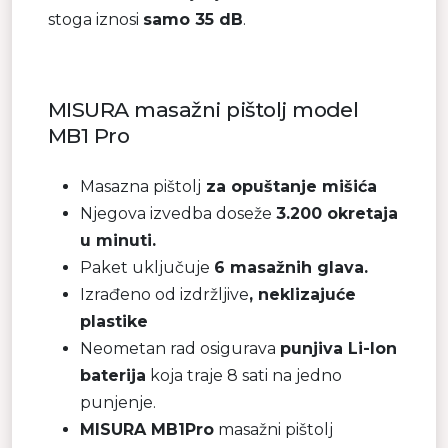
stoga iznosi
samo 35 dB
.
MISURA masažni pištolj model
MB1 Pro
Masazna pištolj
za opuštanje mišića
Njegova izvedba doseže
3.200 okretaja
u minuti.
Paket uključuje
6 masažnih glava.
Izrađeno od izdržljive
, neklizajuće
plastike
Neometan rad osigurava
punjiva Li-Ion
baterija
koja traje 8 sati na jedno
punjenje.
MISURA MB1Pro
masažni pištolj