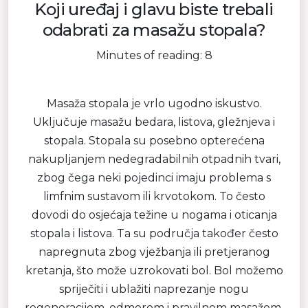
Koji uređaj i glavu biste trebali
odabrati za masažu stopala?
Minutes of reading: 8
Masaža stopala je vrlo ugodno iskustvo.
Uključuje masažu bedara, listova, gležnjeva i
stopala. Stopala su posebno opterećena
nakupljanjem nedegradabilnih otpadnih tvari,
zbog čega neki pojedinci imaju problema s
limfnim sustavom ili krvotokom. To često
dovodi do osjećaja težine u nogama i oticanja
stopala i listova. Ta su područja također često
napregnuta zbog vježbanja ili pretjeranog
kretanja, što može uzrokovati bol. Bol možemo
spriječiti i ublažiti naprezanje nogu
regeneracijom, odmorom i pravilnom masažom.