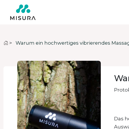
>
Warum ein hochwertiges vibrierendes Massa
War
Protok
Das h
Auswah