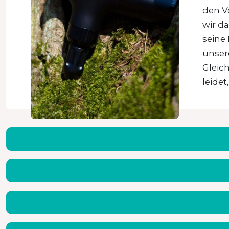
den V
wir da
seine
unser
Gleich
leidet