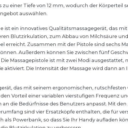
zu einer Tiefe von 12 mm, wodurch der Körperteil 
 Angebot auswählen.
 ist ein innovatives Qualitätsmassagegerät, das mi
seren Blutzirkulation, zum Abbau von Milchsäure und z
bel erreicht. Zusammen mit der Pistole sind sechs M
 können. Außerdem können Sie zwischen fünf Geschw
t. Die Massagepistole ist mit zwei Modi ausgestat
 aktiviert. Die Intensität der Massage wird dann an 
gerät, das mit seinem ergonomischen, rutschfesten Gri
t den Vorteil einer variablen vierstufigen Frequenz un
n die Bedürfnisse des Benutzers anpasst. Mit den
mfang sind vier Ersatzköpfe enthalten, die für ve
h als Powerbank, so dass Sie Ihr Handy aufladen könn
e Blutzirkulation zu verbessern.