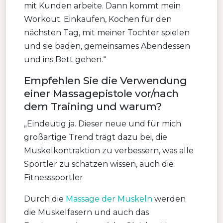
mit Kunden arbeite. Dann kommt mein
Workout. Einkaufen, Kochen für den
nächsten Tag, mit meiner Tochter spielen
und sie baden, gemeinsames Abendessen
und ins Bett gehen.“
Empfehlen Sie die Verwendung
einer Massagepistole vor/nach
dem Training und warum?
„Eindeutig ja. Dieser neue und für mich
großartige Trend trägt dazu bei, die
Muskelkontraktion zu verbessern, was alle
Sportler zu schätzen wissen, auch die
Fitnesssportler
Durch die
Massage der Muskeln
werden
die Muskelfasern und auch das