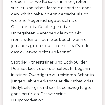
erobern. Ich wollte schon immer größer,
stärker und schneller sein als andere, aber
den Schritt habe ich erst gemacht, als ich
wie eine Magersüchtige aussah. Die
Geschichte ist für alle genetisch
unbegabten Menschen wie mich. Gib
niemals deine Träume auf, auch wenn dir
jemand sagt, dass du es nicht schaffst oder
dass du etwas nicht tun kannst“
Sagt der Fitnesstrainer und Bodybuilder
Petr Sedlacek über sich selbst. Er begann
in seinen Zwanzigern zu trainieren. Schon in
jungen Jahren erkannte er die Ästhetik des
Bodybuildings, und sein Lebensweg folgte
ganz natürlich. Das war seine
Hauptmotivation