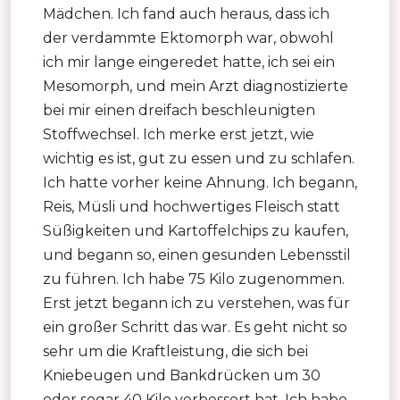
Mädchen. Ich fand auch heraus, dass ich
der verdammte Ektomorph war, obwohl
ich mir lange eingeredet hatte, ich sei ein
Mesomorph, und mein Arzt diagnostizierte
bei mir einen dreifach beschleunigten
Stoffwechsel. Ich merke erst jetzt, wie
wichtig es ist, gut zu essen und zu schlafen.
Ich hatte vorher keine Ahnung. Ich begann,
Reis, Müsli und hochwertiges Fleisch statt
Süßigkeiten und Kartoffelchips zu kaufen,
und begann so, einen gesunden Lebensstil
zu führen. Ich habe 75 Kilo zugenommen.
Erst jetzt begann ich zu verstehen, was für
ein großer Schritt das war. Es geht nicht so
sehr um die Kraftleistung, die sich bei
Kniebeugen und Bankdrücken um 30
oder sogar 40 Kilo verbessert hat. Ich habe