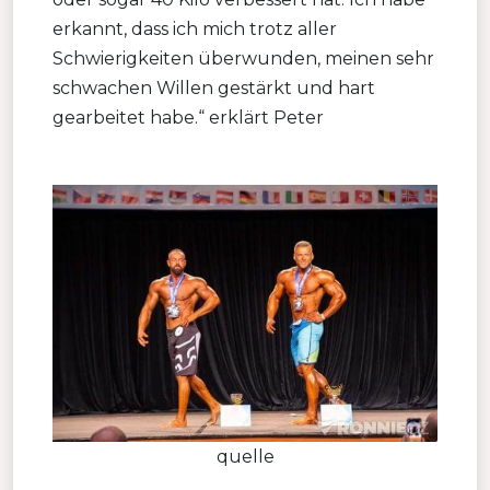
erkannt, dass ich mich trotz aller
Schwierigkeiten überwunden, meinen sehr
schwachen Willen gestärkt und hart
gearbeitet habe.“ erklärt Peter
quelle