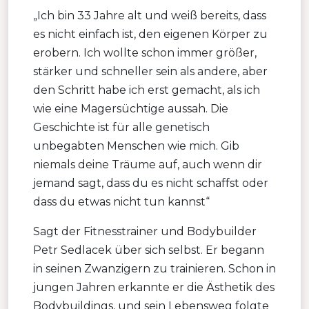
„Ich bin 33 Jahre alt und weiß bereits, dass
es nicht einfach ist, den eigenen Körper zu
erobern. Ich wollte schon immer größer,
stärker und schneller sein als andere, aber
den Schritt habe ich erst gemacht, als ich
wie eine Magersüchtige aussah. Die
Geschichte ist für alle genetisch
unbegabten Menschen wie mich. Gib
niemals deine Träume auf, auch wenn dir
jemand sagt, dass du es nicht schaffst oder
dass du etwas nicht tun kannst“
Sagt der Fitnesstrainer und Bodybuilder
Petr Sedlacek über sich selbst. Er begann
in seinen Zwanzigern zu trainieren. Schon in
jungen Jahren erkannte er die Ästhetik des
Bodybuildings, und sein Lebensweg folgte