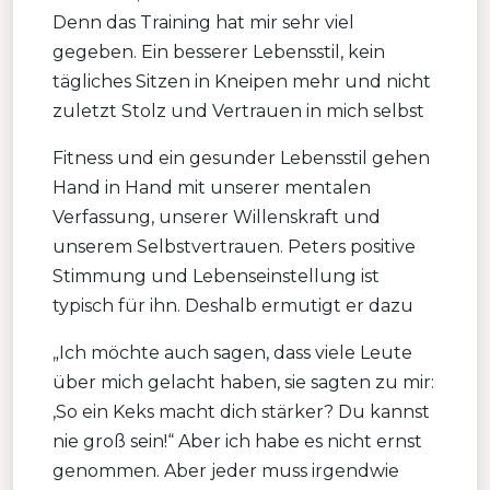
Denn das Training hat mir sehr viel
gegeben. Ein besserer Lebensstil, kein
tägliches Sitzen in Kneipen mehr und nicht
zuletzt Stolz und Vertrauen in mich selbst
Fitness und ein gesunder Lebensstil gehen
Hand in Hand mit unserer mentalen
Verfassung, unserer Willenskraft und
unserem Selbstvertrauen. Peters positive
Stimmung und Lebenseinstellung ist
typisch für ihn. Deshalb ermutigt er dazu
„Ich möchte auch sagen, dass viele Leute
über mich gelacht haben, sie sagten zu mir:
‚So ein Keks macht dich stärker? Du kannst
nie groß sein!“ Aber ich habe es nicht ernst
genommen. Aber jeder muss irgendwie