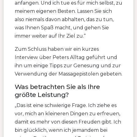
anfangen. Und ich tue es für mich selbst, zu
meinem eigenen Besten. Lassen Sie sich
also niemals davon abhalten, das zu tun,
was Ihnen Spaß macht, und gehen Sie
immer weiter auf Ihr Ziel zu.“
Zum Schluss haben wir ein kurzes
Interview über Peters Alltag geführt und
ihn um einige Tipps zur Genesung und zur
Verwendung der Massagepistolen gebeten.
Was betrachten Sie als Ihre
größte Leistung?
„Das ist eine schwierige Frage. Ich ziehe es
vor, mich an kleineren Dingen zu erfreuen,
damit es mehr von diesen Freuden gibt. Ich
bin glücklich, wenn ich jemandem bei