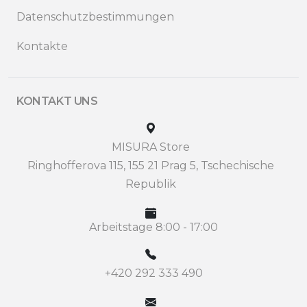
Datenschutzbestimmungen
Kontakte
KONTAKT UNS
MISURA Store
Ringhofferova 115, 155 21 Prag 5, Tschechische
Republik
Arbeitstage 8:00 - 17:00
+420 292 333 490