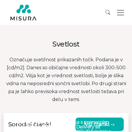
Svetlost
Označuje svetilnost prikazanih točk. Podana je v
[cd/m2]. Danes so običajne vrednosti okoli 300-500
cd/m2. Višja kot je vrednost svetlosti, bolje je slika
vidna na neposredni sončni svetlobi. Po drugi strani
pa je lahko previsoka vrednost svetlosti težava pri
delu v temi.
Kako povezati dva monitorja s prenosnim
Sorodni članki
Vsi članki -›
Kaj je Gsync, HDR ali Power Delivery ali
računalnikom
Kako se znajti v monitorjih MISURA in kako