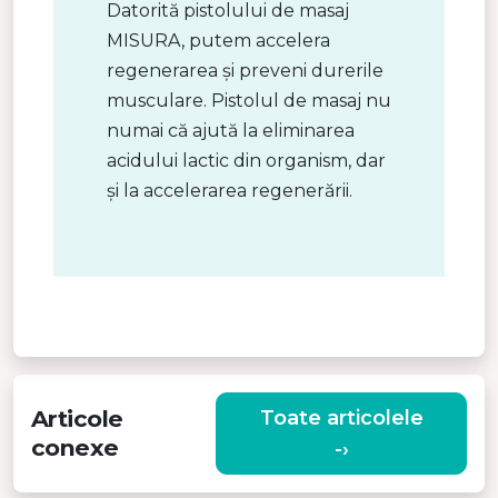
Datorită pistolului de masaj
MISURA, putem accelera
regenerarea și preveni durerile
musculare. Pistolul de masaj nu
numai că ajută la eliminarea
acidului lactic din organism, dar
și la accelerarea regenerării.
Articole
Toate articolele
conexe
-›
T
DE CE SĂ ALEGEȚI UN APARAT DE
MASAJ CU VIBRAȚII DE CALITATE?