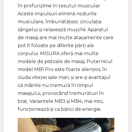
în profunzime în țesutul muscular.
Aceste impulsuri elimină nodurile
musculare, îmbunătățesc circulația
sângelui și relaxează mușchii. Aparatul
de masaj are mai multe atașamente care
pot fi folosite pe diferite părți ale
corpului. MISURA oferă mai multe
modele de pistoale de masaj. Puternicul
model MB1 Pro este foarte silențios, în
ciuda vitezei sale mari, și are și avantajul
că mâinile nu tremură în timpul
masajului, provocând tremurături în
braț. Variantele MB3 și MB4, mai mici,
funcționează și ca bănci de energie.