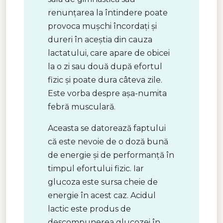
renunțarea la întindere poate
provoca mușchi încordați și
dureri în aceștia din cauza
lactatului, care apare de obicei
la o zi sau două după efortul
fizic și poate dura câteva zile.
Este vorba despre așa-numita
febră musculară.
Aceasta se datorează faptului
că este nevoie de o doză bună
de energie și de performanță în
timpul efortului fizic. Iar
glucoza este sursa cheie de
energie în acest caz. Acidul
lactic este produs de
descompunerea glucozei în