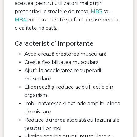
acestea, pentru utilizatorii mai puțin
pretențioși, pistoalele de masaj
MB3
sau
MB4
vor fi suficiente și oferă, de asemenea,
o calitate ridicată.
Caracteristici importante:
Accelerează creșterea musculară
Crește flexibilitatea musculară
Ajută la accelerarea recuperării
musculare
Eliberează și reduce acidul lactic din
organism
Îmbunătățește și extinde amplitudinea
de mișcare
Reduce durerea asociată cu leziuni ale
țesuturilor moi
Elimină apariția durerii musculare cu