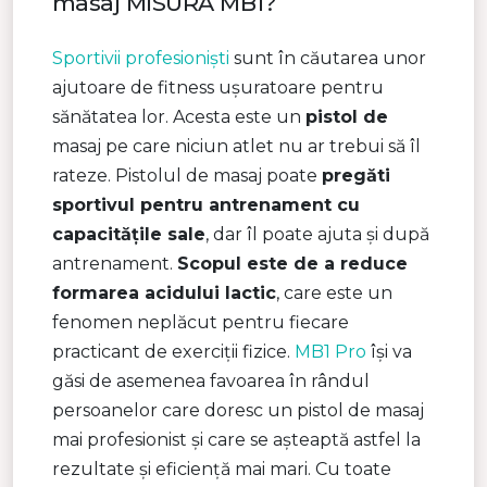
masaj MISURA MB1?
Sportivii profesioniști
sunt în căutarea unor
ajutoare de fitness ușuratoare pentru
sănătatea lor. Acesta este un
pistol de
masaj pe care niciun atlet nu ar trebui să îl
rateze. Pistolul de masaj poate
pregăti
sportivul pentru antrenament cu
capacitățile sale
, dar îl poate ajuta și după
antrenament.
Scopul este de a reduce
formarea acidului lactic
, care este un
fenomen neplăcut pentru fiecare
practicant de exerciții fizice.
MB1 Pro
își va
găsi de asemenea favoarea în rândul
persoanelor care doresc un pistol de masaj
mai profesionist și care se așteaptă astfel la
rezultate și eficiență mai mari. Cu toate