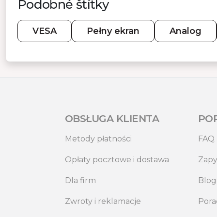
Podobné štítky
VESA
Pełny ekran
Analog
OBSŁUGA KLIENTA
PO
Metody płatności
FAQ
Opłaty pocztowe i dostawa
Zapy
Dla firm
Blog
Zwroty i reklamacje
Pora