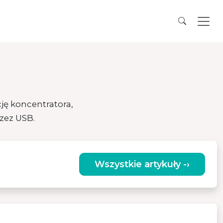
ę koncentratora,
zez USB.
Wszystkie artykuły -›