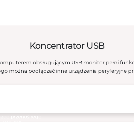
Koncentrator USB
komputerem obsługującym USB monitor pełni funkcj
ego można podłączać inne urządzenia peryferyjne pr
ko jeden kabel i
wszystkich
ów. Nowa wersja
ego przenośnego
a MISURA
oku firma MISURA…