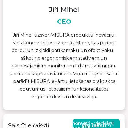
Jiří Mihel
CEO
Jiří Mihel uzsver MISURA produktu inovāciju.
Viņš koncentrējas uz produktiem, kas padara
darbu un izklaidi patīkamāku un efektīvāku –
sākot no ergonomiskiem statīviem un
pārnēsājamiem monitoriem līdz mūsdienīgām
ķermeņa kopšanas ierīcēm. Viņa mērķis ir skaidri
parādīt MISURA iekārtu lietošanas praktiskos
ieguvumus lietotājiem funkcionalitātes,
ergonomikas un dizaina ziņā.
MISURA viedie mobilie termometri – vienkārši
Saistītie raksti
Visi raksti -›
MISURA stilīgs portatīvais monitors