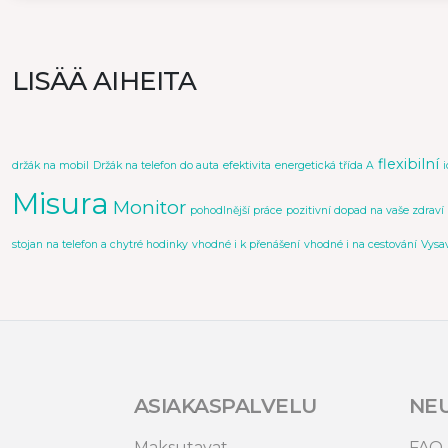
LISÄÄ AIHEITA
flexibilní
držák na mobil
Držák na telefon do auta
efektivita
energetická třída A
Misura
Monitor
pohodlnější práce
pozitivní dopad na vaše zdraví
stojan na telefon a chytré hodinky
vhodné i k přenášení
vhodné i na cestování
Vysa
ASIAKASPALVELU
NE
Maksutavat
FAQ