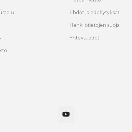
ustelu
Ehdot ja edellytykset
i
Henkilötietojen suoja
s
Yhteystiedot
sto