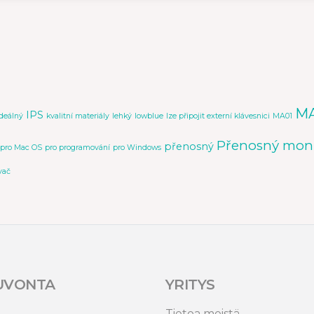
M
IPS
ideálný
kvalitní materiály
lehký
lowblue
lze připojit externí klávesnici
MA01
Přenosný moni
přenosný
pro Mac OS
pro programování
pro Windows
vač
UVONTA
YRITYS
Tietoa meistä