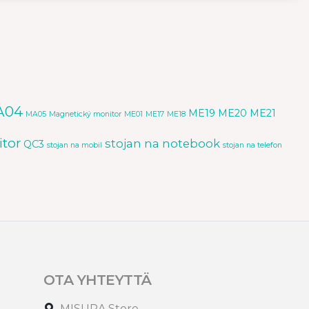
A04
ME19
ME20
ME21
MA05
Magnetický monitor
ME01
ME17
ME18
tor
stojan na notebook
QC3
stojan na mobil
stojan na telefon
OTA YHTEYTTÄ
MISURA Store