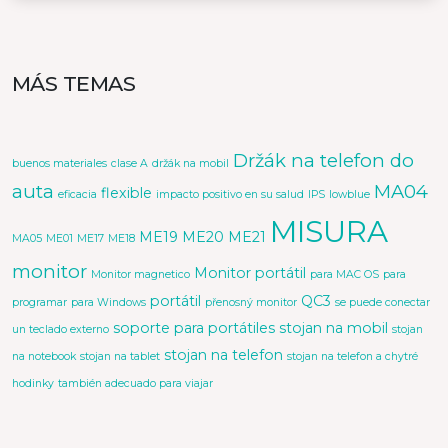
MÁS TEMAS
Držák na telefon do
buenos materiales
clase A
držák na mobil
auta
MA04
flexible
eficacia
impacto positivo en su salud
IPS
lowblue
MISURA
ME19
ME20
ME21
MA05
ME01
ME17
ME18
monitor
Monitor portátil
Monitor magnetico
para MAC OS
para
portátil
QC3
programar
para Windows
přenosný monitor
se puede conectar
soporte para portátiles
stojan na mobil
un teclado externo
stojan
stojan na telefon
na notebook
stojan na tablet
stojan na telefon a chytré
hodinky
también adecuado para viajar