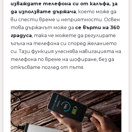
изваждате телефона си от калъфа, за
да използвате държача
, което може да
ви спести време и неприятности. Освен
това държачът може да
се върти на 360
градуса
, така че можете да регулирате
ъгъла на телефона си според желанието
си. Тази функция улеснява навигацията на
телефона по време на шофиране, без да
откъсвате поглед от пътя.