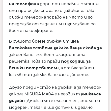
на телефона
дори при неравни пътища
или при рязко спиране и завиване. Това
държи телефона здраво на място и го
предпазва от падане или изплъзване по
време на шофиране.
В същото време държачът
има
висококачествена заключваща скоба за
закрепване към вентилационната
решетка. Това го прави
подходящ за
всички потребители,
а от вас зависи
какъв тип заключване ще изберете.
Друго предимство на държача за телефон
за кола MISURA MA04 е неговият
уникален
дизайн
. Държачът е елегантен, стилен и
модерен, така че ще допълни идеално