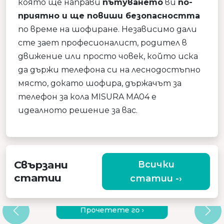
която ще направи
пътуването
ви
по-
приятно и ще повиши безопасността
по време на шофиране. Независимо дали
сте зает професионалист, родител в
движение или просто човек, който иска
да държи телефона си на леснодостъпно
място, докато шофира, държачът за
телефон за кола MISURA MA04 е
идеалното решение за вас.
Свързани
Всички
статии
статии -›
ЗАЩО ДА ИЗБЕРЕТЕ КАЧЕСТВЕН
ВИБРИРАЩ МАСАЖОР?
Прочетете го ›