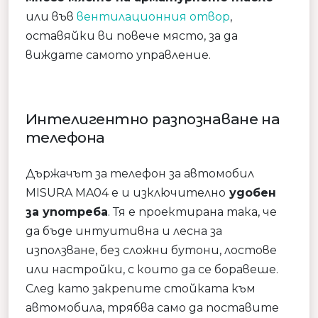
или във
вентилационния отвор
,
оставяйки ви повече място, за да
виждате самото управление.
Интелигентно разпознаване на
телефона
Държачът за телефон за автомобил
MISURA MA04 е и изключително
удобен
за употреба
. Тя е проектирана така, че
да бъде интуитивна и лесна за
използване, без сложни бутони, лостове
или настройки, с които да се боравеше.
След като закрепите стойката към
автомобила, трябва само да поставите