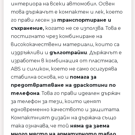
интериора на всеки автомобил. Освен
това държачът е компактен и лек, което
го прави лесен за
транспортиране и
съхранение,
когато не се използва. Това е
постигнато чрез комбиниране на
висококачествени материали, които са
издръжливи и
дълготрайни
. Държачът е
изработен в комбинация от пластмаса,
ABS и силикон, което не само осигурява
стабилна основа, но и
помага за
предотвратяване на драскотини по
телефона
. Това го прави идеален държач
за телефон за тези, които ценят
едновременно качеството и защитата.
Компактният дизайн на държача също
така означава, че той
няма да заема
много място на арматурното табло