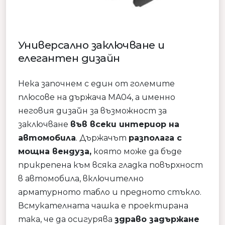
Универсално заключване и
елегантен дизайн
Нека започнем с един от големите
плюсове на държача MA04, а именно
неговия дизайн за възможност за
заключване
във всеки интериор на
автомобила
. Държачът
разполага с
мощна вендуза,
която може да бъде
прикрепена към всяка гладка повърхност
в автомобила, включително
арматурното табло и предното стъкло.
Всмукателната чашка е проектирана
така, че да осигурява
здраво задържане