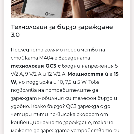
Технология за бързо зареждане
3.0
Последното голямо предимство на
стойката MA04 е вградената
технология QC3 с
входни напрежения 5
V/2 A, 9 V/2 A и 12 V/2 A.
Мощността
ѝ е
15
W,
но поддържа и 10, 7,5 и 5 W. Това
позволява на потребителите да
зареждат мобилния си телефон бързо и
удобно. Колко бързо? QC3 зарежда с до
четири пъти по-висока скорост от
конвенционалното зареждане, така че
можете да зареждате устройството си