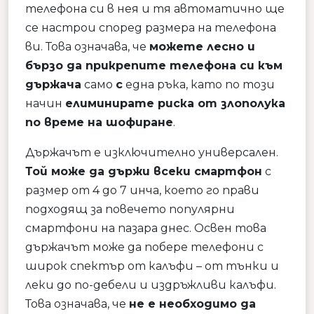
телефона си в нея и тя автоматично ще
се настрои според размера на телефона
ви. Това означава, че
можете лесно и
бързо да прикрепите телефона си към
държача
само
с
една ръка, като по този
начин
елиминирате риска от злополука
по време на шофиране
.
Държачът е изключително универсален.
Той може да държи всеки смартфон
с
размер от 4 до 7 инча, което го прави
подходящ за повечето популярни
смартфони на пазара днес. Освен това
държачът може да побере телефони с
широк спектър от калъфи – от тънки и
леки до по-дебели и издръжливи калъфи.
Това означава, че
не е необходимо да