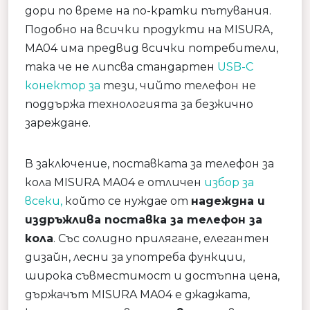
дори по време на по-кратки пътувания.
Подобно на всички продукти на MISURA,
MA04 има предвид всички потребители,
така че не липсва стандартен
USB-C
конектор за
тези, чийто телефон не
поддържа технологията за безжично
зареждане.
В заключение, поставката за телефон за
кола MISURA MA04 е отличен
избор за
всеки,
който се нуждае от
надеждна и
издръжлива поставка за телефон за
кола
. Със солидно прилягане, елегантен
дизайн, лесни за употреба функции,
широка съвместимост и достъпна цена,
държачът MISURA MA04 е джаджата,