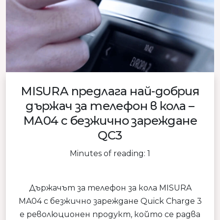
MISURA предлага най-добрия
държач за телефон в кола –
MA04 с безжично зареждане
QC3
Minutes of reading: 1
Държачът за телефон за кола MISURA
MA04 с безжично зареждане Quick Charge 3
е революционен продукт, който се радва