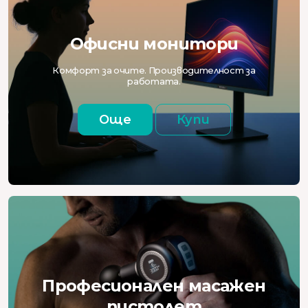
Офисни монитори
Комфорт за очите. Производителност за
работата.
Още
Купи
Професионален масажен
пистолет