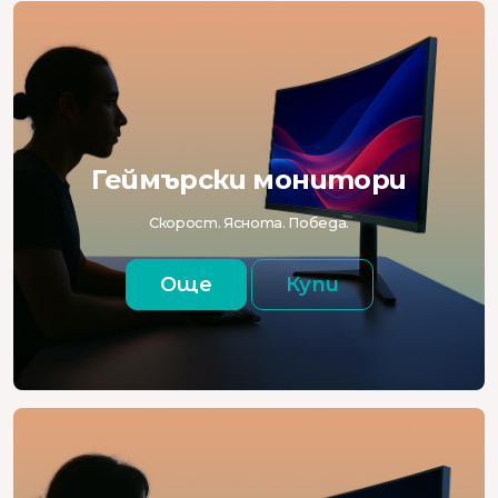
Геймърски монитори
Скорост. Яснота. Победа.
Още
Купи