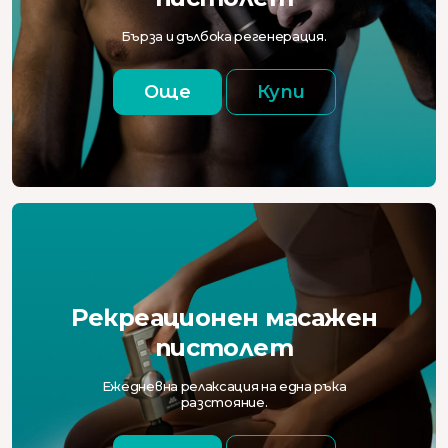
Бърза и дълбока регенерация.
Още
Купи
Рекреационен масажен
пистолет
Ежедневна релаксация на една ръка
разстояние.