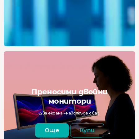
Преносими двойни
монитори
Два екрана – навсякъде с вас.
Още
Купи