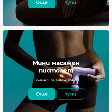
Още
Купи
Мини масажен
пистолет
Голяма сила в малко тяло.
Още
Купи