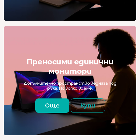
Преносими единични
монитори
Допълнително пространство веднага под
ръка. По всяко време.
Още
Купи