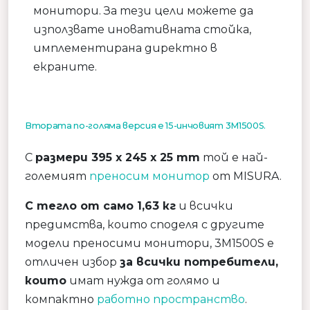
монитори. За тези цели можете да
използвате иновативната стойка,
имплементирана директно в
екраните.
Втората по-голяма версия е 15-инчовият 3M1500S.
С
размери 395 x 245 x 25 mm
той е най-
големият
преносим монитор
от MISURA.
С тегло от само 1,63 кг
и всички
предимства, които споделя с другите
модели преносими монитори, 3M1500S е
отличен избор
за всички потребители,
които
имат нужда от голямо и
компактно
работно пространство
.