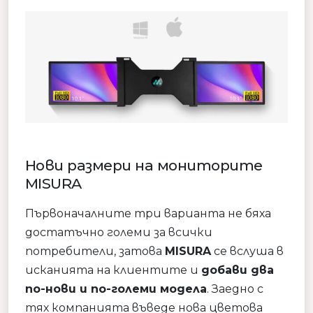
Нови размери на мониторите
MISURA
Първоначалните три варианта не бяха
достатъчно големи за всички
потребители, затова
MISURA
се вслуша в
исканията на клиентите и
добави два
по-нови и по-големи модела
. Заедно с
тях компанията въведе нова цветова