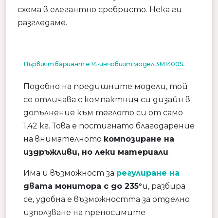
схема в елегантно сребристо. Нека ги
разгледаме.
Първият вариант е 14-инчовият модел 3M1400S.
Подобно на предишните модели, той
се отличава с компактния си дизайн в
допълнение към теглото си от само
1,42 кг. Това е постигнато благодарение
на внимателното
композиране на
издръжливи, но леки материали
.
Има и възможност за
регулиране на
двата монитора с до 235°
и, разбира
се, удобна е възможността за отделно
използване на преносимите