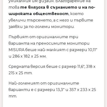
уникалния им дизайн. Благодарение на
това
те влязоха в съзнанието и на по-
широката общественост
, което
увеличи търсенето, а с него и първите
заявки за по-големи монитори.
Първият от оригиналните три
варианта на преносимите монитори
MISURA беше най-малкият с размери 10,11″
и 286 x 182 x 25 мм.
Средната версия беше с размер 11,6″, 318 x
215 x 25 mm.
Най-големият от оригиналните
варианти е с размери 13,3″ и 357 x 233 x 25
mm.