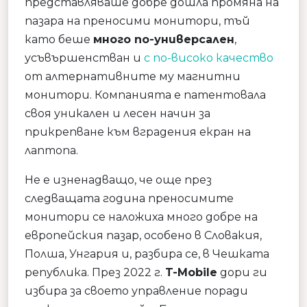
представляваше добре дошла промяна на
пазара на преносими монитори, тъй
като беше
много по-универсален
,
усъвършенстван и
с по-високо качество
от алтернативните му магнитни
монитори. Компанията е патентовала
своя уникален и лесен начин за
прикрепване към вградения екран на
лаптопа.
Не е изненадващо, че още през
следващата година преносимите
монитори се наложиха много добре на
европейския пазар, особено в Словакия,
Полша, Унгария и, разбира се, в Чешката
република. През 2022 г.
T-Mobile
дори ги
избира за своето управление поради