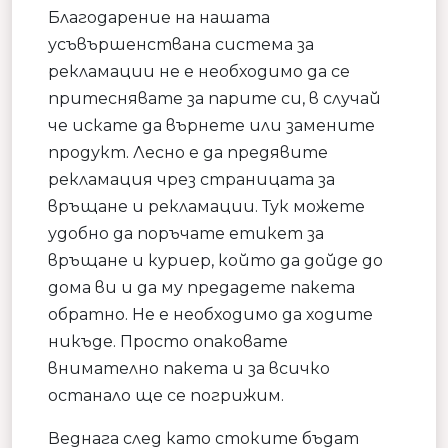
Благодарение на нашата
усъвършенствана система за
рекламации не е необходимо да се
притеснявате за парите си, в случай
че искате да върнете или замените
продукт. Лесно е да предявите
рекламация чрез страницата за
връщане и рекламации. Тук можете
удобно да поръчате етикет за
връщане и куриер, който да дойде до
дома ви и да му предадете пакета
обратно. Не е необходимо да ходите
никъде. Просто опаковате
внимателно пакета и за всичко
останало ще се погрижим.
Веднага след като стоките бъдат