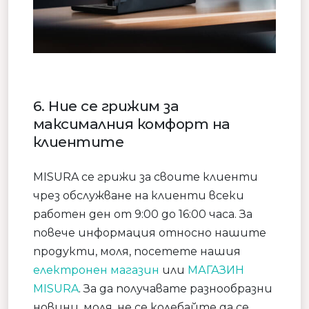
6. Ние се грижим за
максималния комфорт на
клиентите
MISURA се грижи за своите клиенти
чрез обслужване на клиенти всеки
работен ден от 9:00 до 16:00 часа. За
повече информация относно нашите
продукти, моля, посетете нашия
електронен магазин
или
МАГАЗИН
MISURA
. За да получавате разнообразни
новини, моля, не се колебайте да се