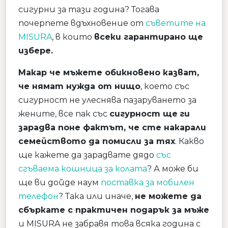
сигурни за тази година? Тогава
почерпете вдъхновение от
съветите на
MISURA
, в които
всеки гарантирано ще
избере.
Макар че мъжете обикновено казват,
че нямат нужда от нищо
, което със
сигурност не улеснява пазаруването за
жените, все пак със
сигурност ще
ги
зарадва поне фактът, че сте накарали
семейството да помисли за тях
. Какво
ще кажете да зарадвате дядо
със
сгъваема кошница за колата
? А може би
ще ви дойде наум
поставка за мобилен
телефон
? Така или иначе,
не можете да
сбъркате с практичен подарък за мъже
и MISURA не забравя това всяка година с