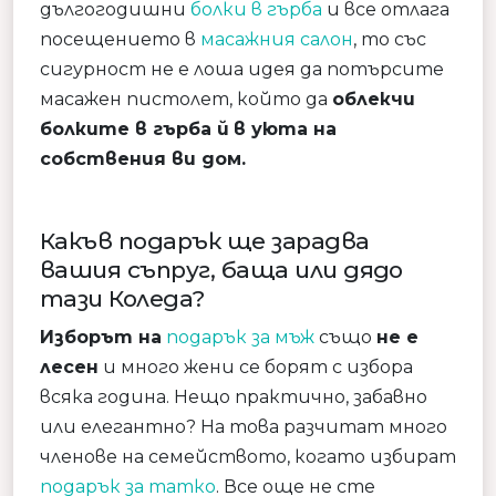
дългогодишни
болки в гърба
и все отлага
посещението в
масажния салон
, то със
сигурност не е лоша идея да потърсите
масажен пистолет, който да
облекчи
болките в гърба й
в уюта на
собствения ви дом.
Какъв подарък ще зарадва
вашия съпруг, баща или дядо
тази Коледа?
Изборът на
подарък за мъж
също
не е
лесен
и много жени се борят с избора
всяка година. Нещо практично, забавно
или елегантно? На това разчитат много
членове на семейството, когато избират
подарък за татко
. Все още не сте