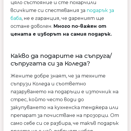
цяло състояние и сте похарчили
всичките си спестявания за
подарък за
баба
, не е гаранция, че дареният ще
остане доволен.
Много по-важен от
цената е изборът на самия подарък.
Какво да подарите на съпруга/
съпругата си за Коледа?
Жените добре знаят, че за техните
съпрузи Коледа и съответно
пазаруването на подаръци е източник на
стрес, който често води до
закупуването на кухненска тенджера или
препарат за почистване на прозорци. От
само себе си се разбира, че такъв подарък