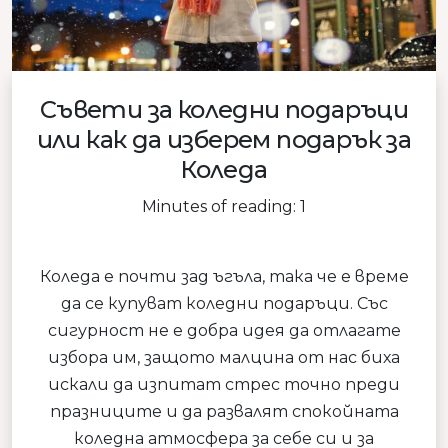
Съвети за коледни подаръци
или как да изберем подарък за
Коледа
Minutes of reading: 1
Коледа е почти зад ъгъла, така че е време
да се купуват коледни подаръци. Със
сигурност не е добра идея да отлагате
избора им, защото малцина от нас биха
искали да изпитат стрес точно преди
празниците и да развалят спокойната
коледна атмосфера за себе си и за