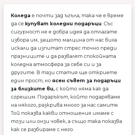
Коледа
е почти зад ъгъла, така че е време
да се
купуват коледни подаръци
. Със
сигурност не е добра идея да отлагате
избора им, защото малцина от нас биха
искали да изпитат стрес точно преди
празниците и да развалят спокойната
коледна атмосфера за себе си и за
другите. В тази статия ще откриете
един прост, но
ясен съвет за подаръци
за близките ви,
с който няма как да
сгрешим. Подаръкът, който подаряваме
на някого, разкрива много за нас самите.
Той показва какви отношения имаме с
този или онзи човек, а също така показва
как се разбираме с него.