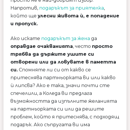
просто не е най-добрият избор.
Напротив,
подаръкът за приятелка
,
който ще
улесни живота ѝ, е попадение
и пропуск.
Ако искате
подаръкът за жена
да
оправдае очакванията
, често
просто
трябва да държите ушите си
отворени или да ловувате в паметта
си.
Спомняте ли си от какво се
притеснява партньорката ви или какво
ѝ липсва? Ако е така, значи почти сте
спечелили, а Коледа ви предлага
възможността да изпълните желанията
на партньорката си или да решите
проблем, който я притеснява, с подходящ
подарък. Ако съпругата ви има