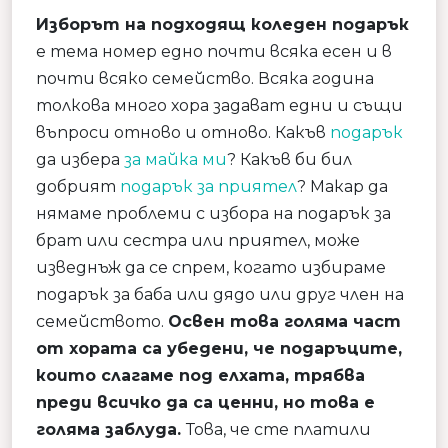
Изборът на подходящ коледен подарък
е тема номер едно почти всяка есен и в
почти всяко семейство. Всяка година
толкова много хора задават едни и същи
въпроси отново и отново. Какъв
подарък
да избера
за майка ми
? Какъв би бил
добрият
подарък за приятел
? Макар да
нямаме проблеми с избора на подарък за
брат или сестра или приятел, може
изведнъж да се спрем, когато избираме
подарък за баба или дядо или друг член на
семейството.
Освен това голяма част
от хората са убедени, че подаръците,
които слагаме под елхата, трябва
преди всичко да са ценни, но това е
голяма заблуда.
Това, че сте платили