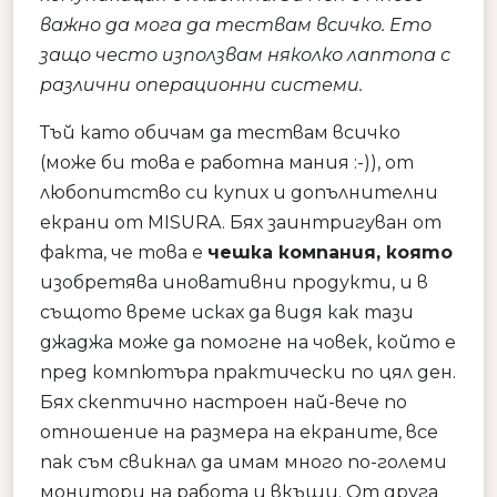
важно да мога да тествам всичко. Ето
защо често използвам няколко лаптопа с
различни операционни системи.
Тъй като обичам да тествам всичко
(може би това е работна мания :-)), от
любопитство си купих и допълнителни
екрани от MISURA. Бях заинтригуван от
факта, че това е
чешка компания, която
изобретява иновативни продукти, и в
същото време исках да видя как тази
джаджа може да помогне на човек, който е
пред компютъра практически по цял ден.
Бях скептично настроен най-вече по
отношение на размера на екраните, все
пак съм свикнал да имам много по-големи
монитори на работа и вкъщи. От друга