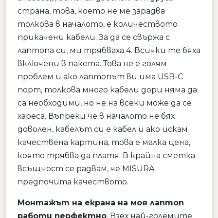
страна, това, което не ме зарадва
толкова в началото, е количеството
прикачени кабели. За да се свържа с
лаптопа си, ми трябваха 4. Всички те бяха
включени в пакета. Това не е голям
проблем и ако лаптопът ви има USB-C
порт, толкова много кабели дори няма да
са необходими, но не на всеки може да се
хареса. Въпреки че в началото не бях
доволен, кабелът си е кабел и ако искам
качествена картина, това е малка цена,
която трябва да платя. В крайна сметка
всъщност се радвам, че MISURA
предпочита качеството.
Монтажът на екрана на моя лаптоп
работи перфектно
. Взех най-големите