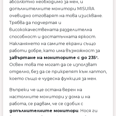
абсолютно необходимо за мен, и
допълнителните монитори MISURA
очевидно отговарят на това изискване.
Трябва да подчертая и
висококачествената разделителна
способност и достатъчната яркост.
Накланянето на самите екрани също
работи добре, като има възможност за
завъртане на мониторите с до 235°.
Освен това те могат да се използват
отделно, без да се прикрепят към лаптоп,
което също е чудесна функция за мен.
Въпреки че ще остана верен на
настолните монитори у дома и на
работа, се радвам, че се сдобих с
допълнителните монитори
. Нося ги