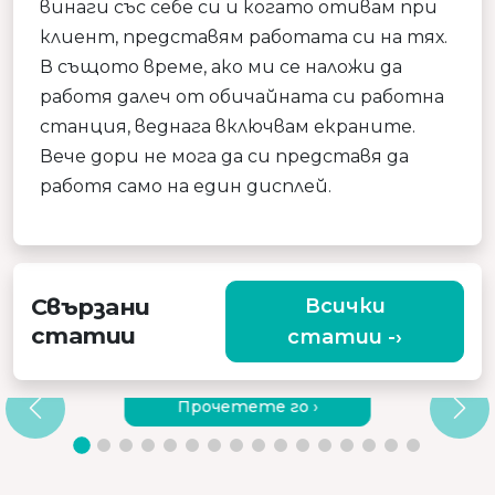
винаги със себе си и когато отивам при
клиент, представям работата си на тях.
В същото време, ако ми се наложи да
работя далеч от обичайната си работна
станция, веднага включвам екраните.
Вече дори не мога да си представя да
работя само на един дисплей.
Свързани
Всички
статии
статии -›
ЗАЩО ДА ИЗБЕРЕТЕ КАЧЕСТВЕН
ВИБРИРАЩ МАСАЖОР?
Прочетете го ›