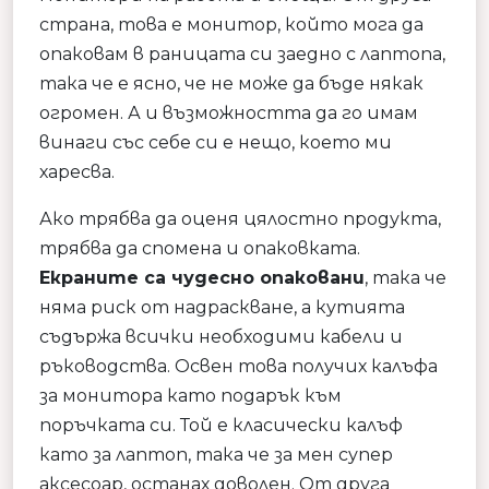
страна, това е монитор, който мога да
опаковам в раницата си заедно с лаптопа,
така че е ясно, че не може да бъде някак
огромен. А и възможността да го имам
винаги със себе си е нещо, което ми
харесва.
Ако трябва да оценя цялостно продукта,
трябва да спомена и опаковката.
Екраните са чудесно опаковани
, така че
няма риск от надраскване, а кутията
съдържа всички необходими кабели и
ръководства. Освен това получих калъфа
за монитора като подарък към
поръчката си. Той е класически калъф
като за лаптоп, така че за мен супер
аксесоар, останах доволен. От друга