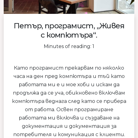
Петър, програмист, „Живея
с компютъра“.
Minutes of reading: 1
Като програмист прекарвам по няколко
часа на ден пред компютъра и тъй като
работата ми е и мое хоби и искам да
продължа да се уча, обикновено включвам
компютъра веднага след като се прибера
от работа. Освен програмиране
работата ми включва и създаване на
документация и документация за
потребителя и комуникация с клиенти.