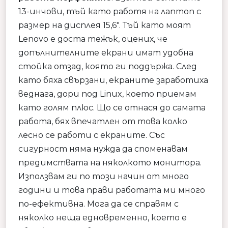
13-инчови, тъй като работя на лаптоп с
размер на дисплея 15,6″. Тъй като моят
Lenovo е доста тежък, оцених, че
допълнителните екрани имат удобна
стойка отзад, която ги поддържа. След
като бяха свързани, екраните заработиха
веднага, дори под Linux, което приемам
като голям плюс. Що се отнася до самата
работа, бях впечатлен от това колко
лесно се работи с екраните. Със
сигурност няма нужда да споменавам
предимствата на няколкото монитора.
Използвам ги по този начин от много
години и това прави работата ми много
по-ефективна. Мога да се справям с
няколко неща едновременно, което е