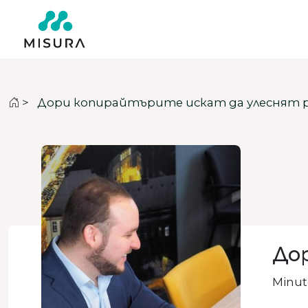
>
Дори копирайтърите искат да улеснят 
До
Minute