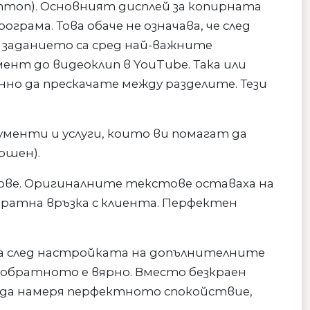
птоп). Основният дисплей за копирната
рама. Това обаче не означава, че след
заданието са сред най-важните
нт до видеоклип в YouTube. Така или
нно да прескачате между разделите. Тези
менти и услуги, които ви помагат да
ршен).
ове. Оригиналните текстове оставаха на
братна връзка с клиента. Перфектен
га след настройката на допълнителните
 обратното е вярно. Вместо безкраен
и да намеря перфектното спокойствие,