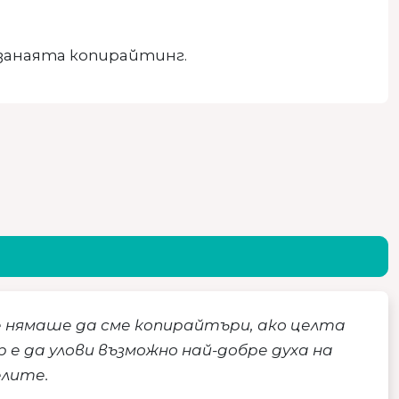
 занаята копирайтинг.
е нямаше да сме копирайтъри, ако целта
е да улови възможно най-добре духа на
елите.