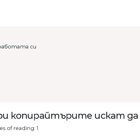
работата си
ри копирайтърите искат да
s of reading: 1