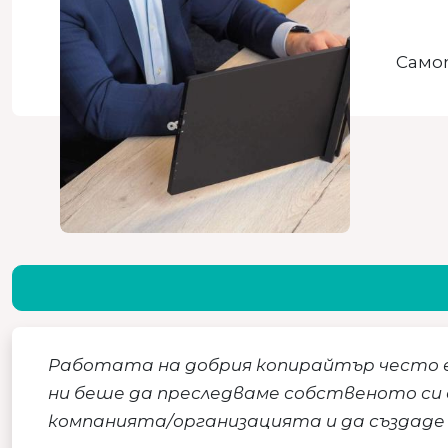
Само
Работата на добрия копирайтър често е 
ни беше да преследваме собственото си 
компанията/организацията и да създаде