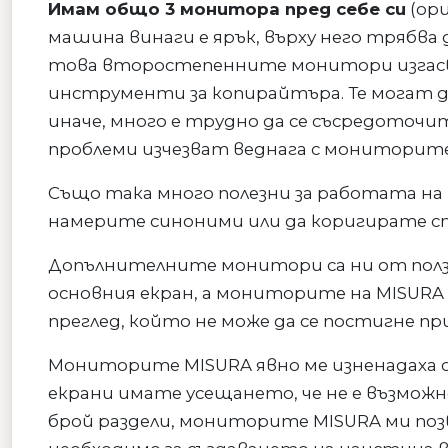
Имам общо 3 монитора пред себе си
(ори
машина винаги е ярък, върху него трябва 
това второстепенните монитори изгасва
инструменти за копирайтъра. Те могат д
иначе, много е трудно да се съсредоточи
проблеми изчезват веднага с мониторите
Също така много полезни за работата на
намерите синоними или да коригирате с
Допълнителните монитори са ни от полз
основния екран, а мониторите на MISURA
преглед, който не може да се постигне п
Мониторите MISURA явно ме изненадаха 
екрани имате усещането, че не е възможн
брой раздели, мониторите MISURA ми поз