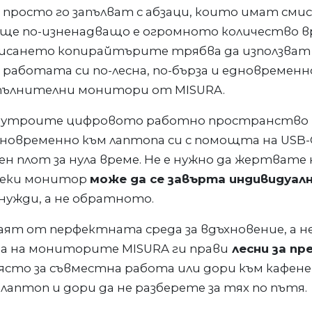
и просто го запълват с абзаци, които имат сми
Още по-изненадващо е огромното количество 
 писането копирайтърите трябва да използват 
аботата си по-лесна, по-бърза и едновременно 
опълнителни монитори от MISURA.
 утроите цифровото работно пространство н
временно към лаптопа си с помощта на USB-C
 плот за нула време. Не е нужно да жертвате
секи монитор
може да се завърта индивидуалн
ужди, а не обратното.
т от перфектната среда за вдъхновение, а не в
та на мониторите MISURA ги прави
лесни за пр
ясто за съвместна работа или дори към кафене
аптоп и дори да не разберете за тях по пътя.