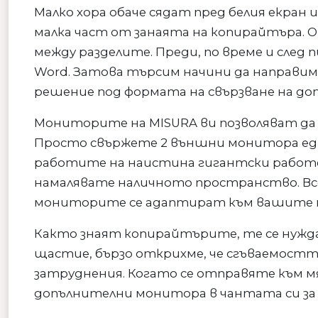
Малко хора обаче сядат пред белия екран 
малка част от занаята на копирайтъра. 
между разделите. Преди, по време и след
Word. Затова търсим начини да направим р
решение под формата на свързване на д
Мониторите на MISURA ви позволяват да
Просто свържете 2 външни монитора едно
работите на наистина гигантски работен
намалявате наличното пространство. В
мониторите се адаптират към вашите н
Както знаят копирайтърите, те се нуждая
щастие, бързо открихме, че сгъваемост
затруднения. Когато се отправяте към м
допълнителни монитора в чантата си за л