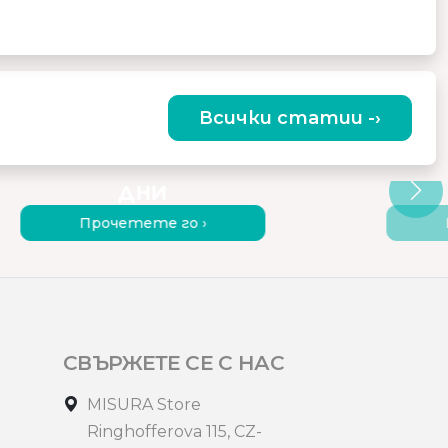
Всички статии -›
ИСТОРИЯ НА МОНИТОРИТЕ
КАК
ОТ НАЧАЛОТО ДО НАШИ
ПР
ДНИ
Прочетете го ›
СВЪРЖЕТЕ СЕ С НАС
MISURA Store
Ringhofferova 115, CZ-