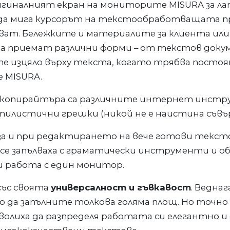
гиналният екран на мониторите MISURA за ла
да мига курсорът на текстообработващата прог
т. Бележките и материалите за клиента или 
а приемат различни форми – от текстов докуме
те изцяло върху текста, когато трябва постоя
 MISURA.
 копирайтъра са различните интернет инстру
тилистични грешки (никой не е наистина съвъ
а и при редактирането на вече готови текст
 се запълваха с граматически инструменти и о
ри работа с един монитор.
със своята
универсалност и гъвкавост
. Ведна
о да запълните толкова голяма площ. Но точно
волиха да разпределя работата си елегантно 