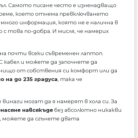
съл. Самото писане често е изненадващо
време, което отнема превключването
много информация, която не е налична в
с това по-добра. И мисля, че намерих
а почти всеки съвременен лаптоп.
 кабел и можете да започнете да
 нищо от собствения си комфорт или да
о на до 235 градуса
, така че
инаги могат да я намерят в хола си. За
енасяне навсякъде
без абсолютно никакви
, можете да сгънете двата