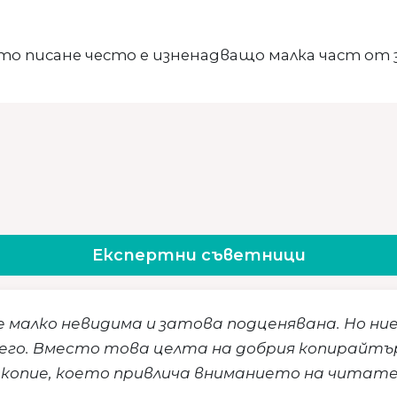
то писане често е изненадващо малка част от
Експертни съветници
малко невидима и затова подценявана. Но ни
его. Вместо това целта на добрия копирайтър 
 копие, което привлича вниманието на читат