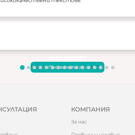
висококачествени текстове.
ЗАЩО ДА ИЗБЕРЕТЕ
КАЧЕСТВЕН ВИБРИРАЩ
МАСАЖОР?
Прочетете го ›
НСУЛТАЦИЯ
КОМПАНИЯ
За нас
итване
Правила и условия