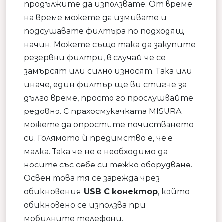
продължите да използвате. От време
на време можете да измивате и
подсушавате филтъра по подходящ
начин. Можете също така да закупите
резервни филтри, в случай че се
замърсят или силно износят. Така или
иначе, един филтър ще ви стигне за
дълго време, просто го прослушвайте
редовно. С прахосмукачката MISURA
можете да опростите почистването
си. Голямото ѝ предимство е, че е
малка. Така че не е необходимо да
носите със себе си тежко оборудване.
Освен това тя се зарежда чрез
обикновения
USB C конектор
, който
обикновено се използва при
мобилните телефони.