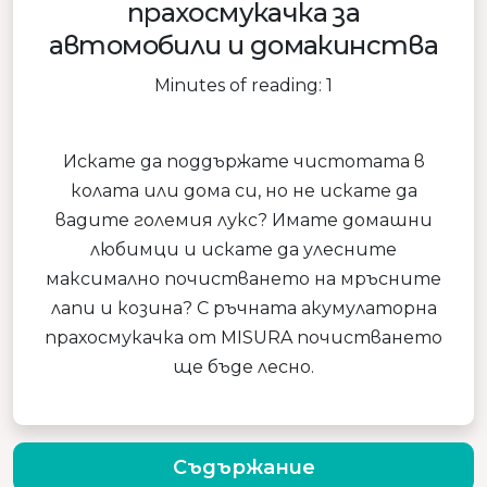
прахосмукачка за
автомобили и домакинства
Minutes of reading: 1
Искате да поддържате чистотата в
колата или дома си, но не искате да
вадите големия лукс? Имате домашни
любимци и искате да улесните
максимално почистването на мръсните
лапи и козина? С ръчната акумулаторна
прахосмукачка от MISURA почистването
ще бъде лесно.
Съдържание