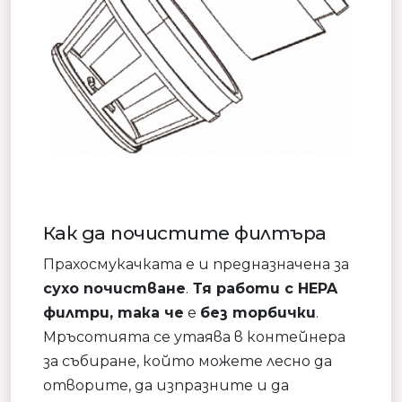
Как да почистите филтъра
Прахосмукачката е и предназначена за
сухо почистване
.
Тя работи с HEPA
филтри, така че
е
без торбички
.
Мръсотията се утаява в контейнера
за събиране, който можете лесно да
отворите, да изпразните и да