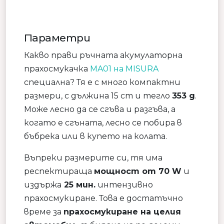
Параметри
Какво прави ръчната акумулаторна
прахосмукачка
MA01 на MISURA
специална? Тя е с много компактни
размери, с дължина 15 cm и тегло
353 g
.
Може лесно да се сгъва и разгъва, а
когато е сгъната, лесно се побира в
бъбрека или в купето на колата.
Въпреки размерите си, тя има
респектираща
мощност от 70 W
и
издържа
25 мин.
интензивно
прахосмукиране. Това е достатъчно
време за
прахосмукиране на целия