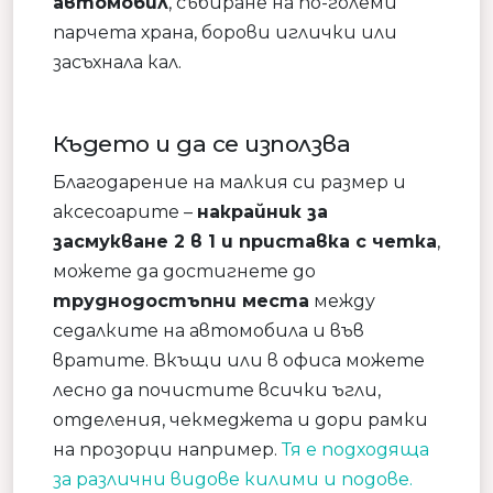
автомобил
, събиране на по-големи
парчета храна, борови иглички или
засъхнала кал.
Където и да се използва
Благодарение на малкия си размер и
аксесоарите –
накрайник за
засмукване 2 в 1 и приставка с четка
,
можете да достигнете до
труднодостъпни места
между
седалките на автомобила и във
вратите. Вкъщи или в офиса можете
лесно да почистите всички ъгли,
отделения, чекмеджета и дори рамки
на прозорци например.
Тя е подходяща
за различни видове килими и подове.