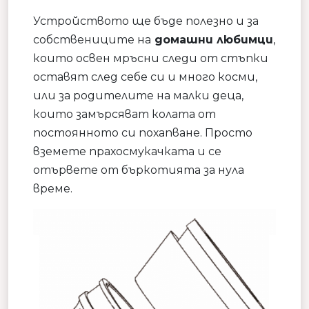
Устройството ще бъде полезно и за
собствениците на
домашни любимци
,
които освен мръсни следи от стъпки
оставят след себе си и много косми,
или за родителите на малки деца,
които замърсяват колата от
постоянното си похапване. Просто
вземете прахосмукачката и се
отървете от бъркотията за нула
време.