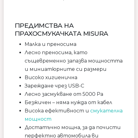
ПРЕДИМСТВА НА
ПРАХОСМУКАЧКАТА MISURA
Малка и преносима
Лесно преносима, като
същевременно запазва мощността
и миниатюрните си размери
Високо хигиенична
Зареждане чрез USB-C
Лесно засмукване от 5000 Pa
Безжичен – няма нужда от кабел
Висока ефективност и
смукателна
мощност
Достатъчно мощна, за да почисти
перфектно автомобила ви