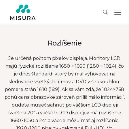
Rozlíšenie
Je určená počtom pixelov displeja. Monitory LCD
majú fyzické rozlíšenie 1680 × 1050 (1280 × 1024), čo
je dnes štandard, ktorý by mal vyhovovať na
sledovanie všetkých filmov a DVD v širokouhlom
pomere strán 16:10 (16:9). Ak sa vám zdá, že 1024×768
ponúka na obrazovke zároveň príliš málo informácií,
budete musieť siahnuť po väčšom LCD displeji
(väčšina 20″ a väčších LCD displejov má rozlíšenie
1680×1050 a 24″ a väčšie môžu mať aj rozlíšenie
1920×1200 pixelov - takzvané Full-HD). Vo