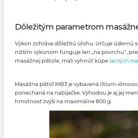
Dôležitým parametrom masážnej 
Výkon zohráva dôležitú úlohu. Určuje údernú sil
nižším výkonom funguje len „na povrchu“, pret
masážnej pištole, mali vyhnúť kúpe
lacných ma
Masážna pištoľ MB3 je vybavená lítium-iónovou 
ponechaná na nabíjačke. Výhodou je aj jej menš
hmotnosť zvýši na maximálne 800 g.