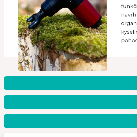
funkč
navrh
organi
kysel
pohod