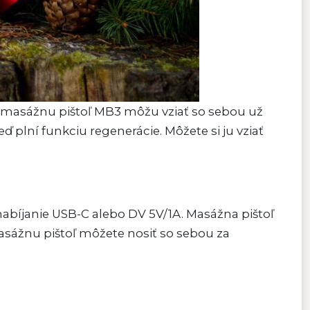
i masážnu pištoľ MB3 môžu vziať so sebou už
ď plní funkciu regenerácie. Môžete si ju vziať
nabíjanie USB-C alebo DV 5V/1A. Masážna pištoľ
sážnu pištoľ môžete nosiť so sebou za