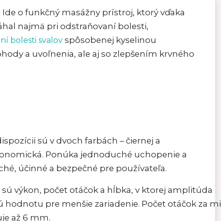
. Ide o funkčný masážny prístroj, ktorý vďaka
al najmä pri odstraňovaní bolesti,
spôsobenej kyselinou
ní bolesti svalov
ody a uvoľnenia, ale aj so zlepšením krvného
ispozícii sú v dvoch farbách – čiernej a
a ergonomická. Ponúka jednoduché uchopenie a
ché, účinné a bezpečné pre používateľa.
ú výkon, počet otáčok a hĺbka, v ktorej amplitúda
kú hodnotu pre menšie zariadenie. Počet otáčok za m
uje až 6 mm.