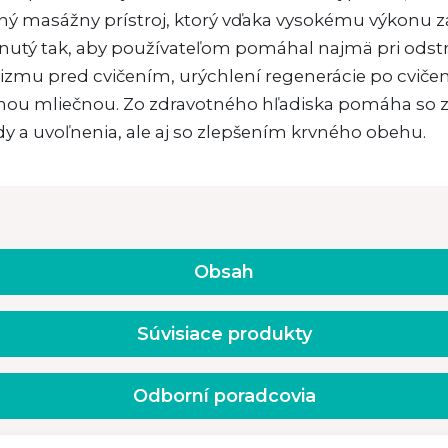
ný masážny prístroj, ktorý vďaka vysokému výkonu za
nutý tak, aby používateľom pomáhal najmä pri odstraň
zmu pred cvičením, urýchlení regenerácie po cvičení,
inou mliečnou. Zo zdravotného hľadiska pomáha so 
y a uvoľnenia, ale aj so zlepšením krvného obehu.
Obsah
Súvisiace produkty
Odborní poradcovia