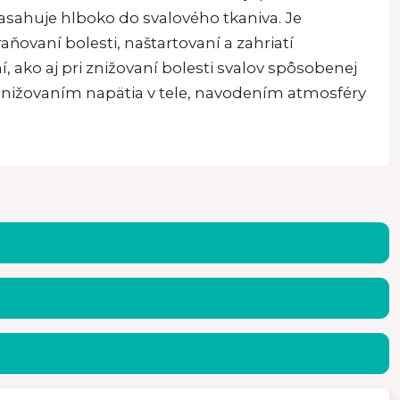
sahuje hlboko do svalového tkaniva. Je
ovaní bolesti, naštartovaní a zahriatí
 ako aj pri znižovaní bolesti svalov spôsobenej
znižovaním napätia v tele, navodením atmosféry