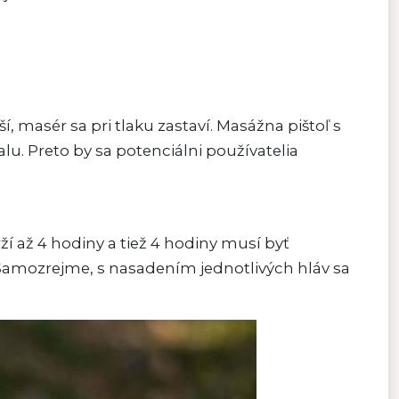
, masér sa pri tlaku zastaví. Masážna pištoľ s
u. Preto by sa potenciálni používatelia
í až 4 hodiny a tiež 4 hodiny musí byť
. Samozrejme, s nasadením jednotlivých hláv sa