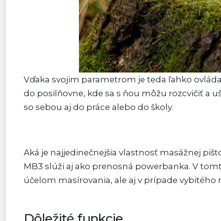
Vďaka svojim parametrom je teda ľahko ovláda
do posilňovne, kde sa s ňou môžu rozcvičiť a uše
so sebou aj do práce alebo do školy.
Aká je najjedinečnejšia vlastnosť masážnej pi
MB3 slúži aj ako prenosná powerbanka. V tomt
účelom masírovania, ale aj v prípade vybitého
Dôležité funkcie