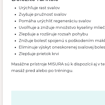
Urýchľuje rast svalov
Zvyšuje pružnosť svalov
Pomáha urýchliť regeneráciu svalov
Uvoľňuje a znižuje množstvo kyseliny mliečn
Zlepšuje a rozširuje rozsah pohybu
Znižuje bolesť spojenú s poškodením mäk
Eliminuje výskyt oneskorenej svalovej boles
Zlepšuje prietok krvi
Masážne prístroje MISURA sú k dispozícii aj v t
masáž pred alebo po tréningu.