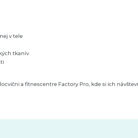
ej v tele
kých tkanív
ti
elocvični a fitnescentre Factory Pro, kde si ich návšt