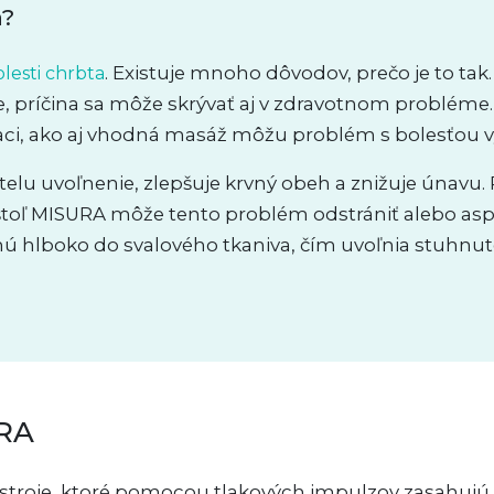
a?
. Existuje mnoho dôvodov, prečo je to tak.
lesti chrbta
e, príčina sa môže skrývať aj v zdravotnom probléme. 
ci, ako aj vhodná masáž môžu problém s bolesťou vyr
telu uvoľnenie, zlepšuje krvný obeh a znižuje únavu
ištoľ MISURA môže tento problém odstrániť alebo asp
 hlboko do svalového tkaniva, čím uvoľnia stuhnuté s
URA
troje, ktoré pomocou tlakových impulzov zasahujú h