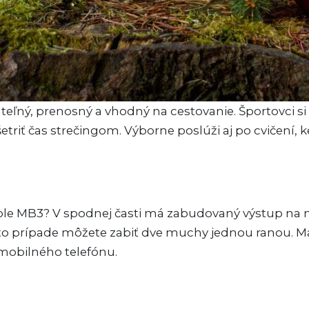
teľný, prenosný a vhodný na cestovanie. Športovci s
triť čas strečingom. Výborne poslúži aj po cvičení, ke
štole MB3? V spodnej časti má zabudovaný výstup na 
o prípade môžete zabiť dve muchy jednou ranou. Ma
 mobilného telefónu.