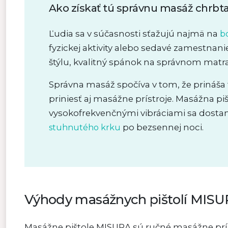
Ako získať tú správnu masáž chrbt
Ľudia sa v súčasnosti sťažujú najmä na
bo
fyzickej aktivity alebo sedavé zamestnani
štýlu, kvalitný spánok na správnom matra
Správna masáž spočíva v tom, že prináša 
priniesť aj masážne prístroje. Masážna p
vysokofrekvenčnými vibráciami sa dostanú
po bezsennej noci.
stuhnutého krku
Výhody masážnych pištolí MIS
Masážne pištole MISURA sú ručné masážne prís