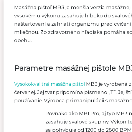
Masážna pištoľ MB3 je menšia verzia masážnej pi
vysokému výkonu zasahuje hlboko do svalového
naštartovaní a zahriatí organizmu pred cvičením
mliečnou. Zo zdravotného hľadiska pomáha so 
obehu.
Parametre masážnej pištole MB
MB3 je vyrobená z 
Vysokokvalitná masážna pištoľ
červenej. Jej tvar pripomína písmeno „T“. Jej
používanie. Výrobca pri manipulácii s masážno
Rovnako ako MB1 Pro, aj typ MB3 m
zasahuje svalové skupiny. Výkon t
sa pohybuje od 1200 do 2800 BPM 