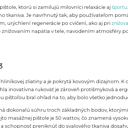
štole, ktorú si zamilujú milovníci relaxácie aj
športu
 tkaniva. Je navrhnutý tak, aby používateľom pomáh
, urýchlení regenerácie po cvičení, ako aj pri
znižova
znižovaním napätia v tele, navodením atmosféry poh
3
hliníkovej zliatiny a je pokrytá kovovým dizajnom. K d
 štíhla inovatívna rukoväť je zároveň protišmyková 
u pištoľou bral ohľad na to, aby bolo všetko jednodu
á dokonalú súhru troch základných bodov, ktorými s
ejto masážnej pištole je 50 wattov, čo znamená vyso
a schopnosť preniknúť do svalového tkaniva dosah