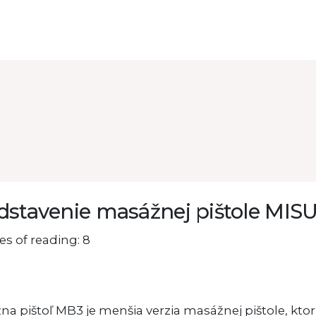
dstavenie masážnej pištole MI
s of reading: 8
a pištoľ MB3 je menšia verzia masážnej pištole, ktorú 