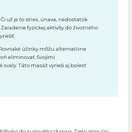
 Či už je to stres, únava, nedostatok
Zaradenie fyzickej aktivity do životného
iešiť.
. Rovnaké účinky môžu alternatívne
oň eliminovať. Svojimi
valy. Táto masáž vyrieši aj bolesť
lboko do svalového tkaniva. Tieto impulzy