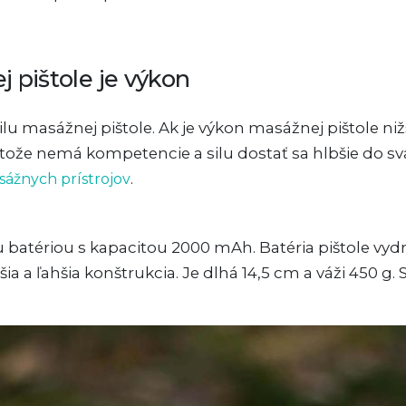
pištole je výkon
u masážnej pištole. Ak je výkon masážnej pištole nižší
ože nemá kompetencie a silu dostať sa hlbšie do sval
.
sážnych prístrojov
batériou s kapacitou 2000 mAh. Batéria pištole vydrž
ia a ľahšia konštrukcia. Je dlhá 14,5 cm a váži 450 g