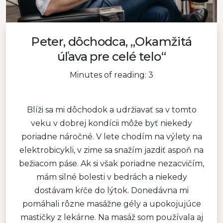
Peter, dôchodca, „Okamžitá
úľava pre celé telo“
Minutes of reading: 3
Blíži sa mi dôchodok a udržiavať sa v tomto
veku v dobrej kondícii môže byť niekedy
poriadne náročné. V lete chodím na výlety na
elektrobicykli, v zime sa snažím jazdiť aspoň na
bežiacom páse. Ak si však poriadne nezacvičím,
mám silné bolesti v bedrách a niekedy
dostávam kŕče do lýtok. Donedávna mi
pomáhali rôzne masážne gély a upokojujúce
mastičky z lekárne. Na masáž som používala aj