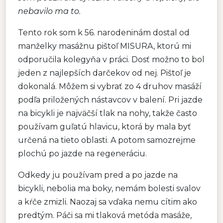
nebavilo ma to.
Tento rok som k 56. narodeninám dostal od
manželky masážnu pištoľ MISURA, ktorú mi
odporučila kolegyňa v práci. Dosť možno to bol
jeden z najlepších darčekov od nej. Pištoľ je
dokonalá. Môžem si vybrať zo 4 druhov masáží
podľa priložených nástavcov v balení. Pri jazde
na bicykli je najväčší tlak na nohy, takže často
používam guľatú hlavicu, ktorá by mala byť
určená na tieto oblasti. A potom samozrejme
plochú po jazde na regeneráciu.
Odkedy ju používam pred a po jazde na
bicykli, nebolia ma boky, nemám bolesti svalov
a kŕče zmizli. Naozaj sa vďaka nemu cítim ako
predtým. Páči sa mi tlaková metóda masáže,