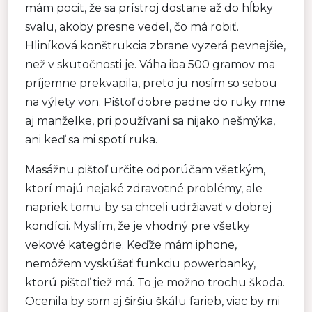
mám pocit, že sa prístroj dostane až do hĺbky
svalu, akoby presne vedel, čo má robiť.
Hliníková konštrukcia zbrane vyzerá pevnejšie,
než v skutočnosti je. Váha iba 500 gramov ma
príjemne prekvapila, preto ju nosím so sebou
na výlety von. Pištoľ dobre padne do ruky mne
aj manželke, pri používaní sa nijako nešmýka,
ani keď sa mi spotí ruka.
Masážnu pištoľ určite odporúčam všetkým,
ktorí majú nejaké zdravotné problémy, ale
napriek tomu by sa chceli udržiavať v dobrej
kondícii. Myslím, že je vhodný pre všetky
vekové kategórie. Keďže mám iphone,
nemôžem vyskúšať funkciu powerbanky,
ktorú pištoľ tiež má. To je možno trochu škoda.
Ocenila by som aj širšiu škálu farieb, viac by mi