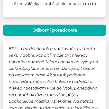
rôzne valčeky a loptičky, ale nebavilo ma to.
Odborní poradcovia
Blíži sa mi dôchodok a udržiavať sa v tomto
veku v dobrej kondícii môže byť niekedy
poriadne náročné. V lete chodím na výlety na
elektrobicykli, v zime sa snažím jazdiť aspoň
na bežiacom páse. Ak si však poriadne
nezacvičím, mám silné bolesti v bedrách a
niekedy dostávam kŕče do lýtok. Donedávna
mi pomáhali rôzne masážne gély a
upokojujúce mastičky z lekárne. Na masáž
som používala aj rôzne valčeky a loptičky, ale