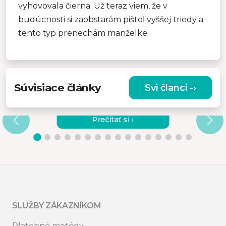
vyhovovala čierna. Už teraz viem, že v
budúcnosti si zaobstarám pištoľ vyššej triedy a
tento typ prenechám manželke.
Súvisiace články
Svi članci -›
PREČO SI VYBRAŤ KVALITNÝ
VIBRAČNÝ MASÁŽNY PRÍSTROJ?
Prečítať si ›
SLUŽBY ZÁKAZNÍKOM
Platobné metódy