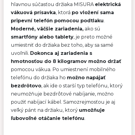
hlavnou súčasťou držiaka MISURA
elektrická
vákuová prísavka
, ktorá
po vložení sama
pripevní telefón pomocou podtlaku
.
Moderné, väčšie zariadenia,
ako sú
smartfóny alebo tablety
, je preto možné
umiestniť do držiaka bez toho, aby sa samé
uvoľnili.
Dokonca aj zariadenia s
hmotnosťou do 8 kilogramov možno držať
pomocou vákua. Po umiestnení mobilného
telefónu do držiaka ho
možno napájať
bezdrôtovo
, ak ide o starší typ telefónu, ktorý
neumožňuje bezdrôtové nabíjanie, možno
použiť nabíjací kábel. Samozrejmosťou je aj
veľký pánt na držiaku, ktorý
umožňuje
ľubovoľné otáčanie telefónu
.