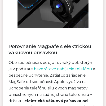
Porovnanie MagSafe s elektrickou
vákuovou prísavkou
Obe spoločnosti sledujú rovnaký cieľ, ktorým
je v podstate
bezdrôtové nabíjanie telefónu
a
bezpečné uchytenie. Zatiaľ čo zariadenie
MagSafe od spoločnosti Apple využíva na
uchopenie telefónu silu dvoch magnetov
umiestnených na zadnej strane telefónu a v
držiaku,
elektrická vákuová prísavka od