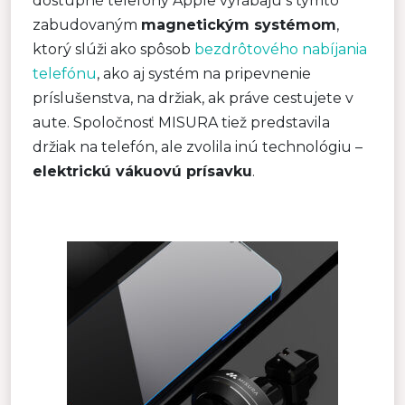
dostupné telefóny Apple vyrábajú s týmto
zabudovaným
magnetickým systémom
,
ktorý slúži ako spôsob
bezdrôtového nabíjania
telefónu
, ako aj systém na pripevnenie
príslušenstva, na držiak, ak práve cestujete v
aute. Spoločnosť MISURA tiež predstavila
držiak na telefón, ale zvolila inú technológiu –
elektrickú vákuovú prísavku
.