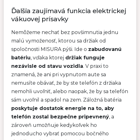
Ďalšia zaujímavá funkcia elektrickej
vákuovej prísavky
Nemôžeme nechať bez povšimnutia jednu
malú vymoženosť, ktorou sa držiak od
spoločnosti MISURA pýši. Ide o
zabudovanú
batériu
, vďaka ktorej
držiak funguje
nezávisle od stavu vozidla
. V praxi to
znamená, že ani pri vypnutom aute sa
nemusíte obávať, že by ste telefón z držiaka
nemohli uvoľniť, alebo naopak, že by sa telefón
sám uvoľnil a spadol na zem. Záložná batéria
poskytuje dostatok energie na to, aby
telefón zostal bezpečne pripevnený
, a
zároveň umožňuje kedykoľvek ho
jednoducho vybrať pomocou bočného