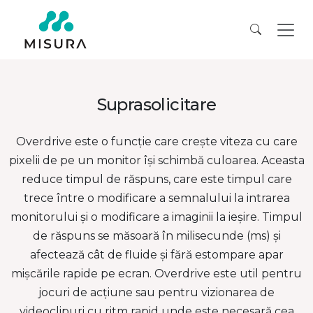
Suprasolicitare
Overdrive este o funcție care crește viteza cu care
pixelii de pe un monitor își schimbă culoarea. Aceasta
reduce timpul de răspuns, care este timpul care
trece între o modificare a semnalului la intrarea
monitorului și o modificare a imaginii la ieșire. Timpul
de răspuns se măsoară în milisecunde (ms) și
afectează cât de fluide și fără estompare apar
mișcările rapide pe ecran. Overdrive este util pentru
jocuri de acțiune sau pentru vizionarea de
videoclipuri cu ritm rapid unde este necesară cea