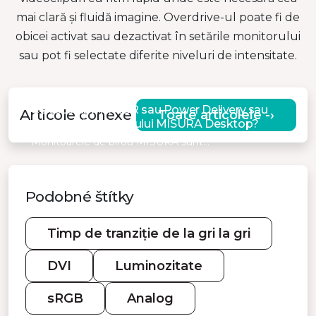
mai clară și fluidă imagine. Overdrive-ul poate fi de
obicei activat sau dezactivat în setările monitorului
sau pot fi selectate diferite niveluri de intensitate.
Ce este Gsync, HDR sau Power Delivery sau
Articole conexe
Toate articolele -›
parametrii monitorului MISURA Desktop?
Monitoarele de birou MISURA sunt…
Podobné štítky
Timp de tranziție de la gri la gri
DVI
Luminozitate
sRGB
Analog