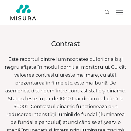
Contrast
Este raportul dintre luminozitatea culorilor alb și
negru afișate în modul pornit al monitorului. Cu cât
valoarea contrastului este mai mare, cu atât
prezentarea în filme etc. este mai bună. De
asemenea, distingem între contrast static și dinamic.
Staticul este în jur de 1000:1, iar dinamicul până la
5000:1. Contrastul dinamic funcționează prin
reducerea intensității luminii de fundal (iluminarea
de fundal a panoului) atunci când se afișează o
scenă întunecată și, invers, prin iluminarea maximă