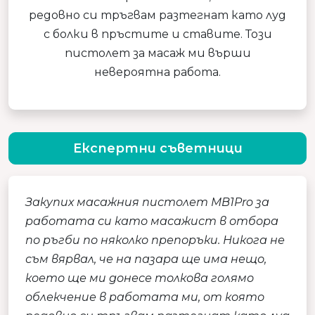
редовно си тръгвам разтегнат като луд
с болки в пръстите и ставите. Този
пистолет за масаж ми върши
невероятна работа.
Експертни съветници
Закупих масажния пистолет MB1Pro за
работата си като масажист в отбора
по ръгби по няколко препоръки. Никога не
съм вярвал, че на пазара ще има нещо,
което ще ми донесе толкова голямо
облекчение в работата ми, от която