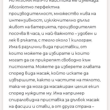
Но MISURA MB1Pro наистина ме изненада.
Абсолютно перфектна
производителност, множество нива на
интензивност, изключително дълъг
живот на батерията, производителят
посочва 8 часа, и най-важното – удобен и
лек в ръката, с тегло около 1 килограм.
Има 6 различни вида приставки, от
които можете да избирате и които
могат да се прикрепят свободно към
пистолета. Можете да изберете главата
според вида масаж, който искате да
извършите, както и частите на тялото,
така че да мога да масажирам целия екип
според нуждите му. Има например
спираловидна приставка за дълбок масаж
на фасции и стави, а от друга страна –