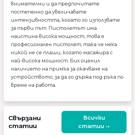
внимателни и да предпочитате
постепенно да увеличавате
интензивността, когато го използвате
за първи път. Пистолетът има
наистина висока мощност, това е
професионален пистолет, така че нека
никой не се плаши, когато масажира с
най-висока мощност. Бих оценил
наличието на примка за окачване на
устройството, за да го държа под ръка по
време на работа.
Свързани
Всички
статии
статии -›
ЗАЩО ДА ИЗБЕРЕТЕ КАЧЕСТВЕН