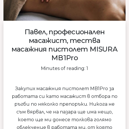
Павел, професионален
масажист, тества
масажния пистолет MISURA
MB1Pro
Minutes of reading: 1
Закупих масажния пистолет MB1Pro за
работата си като масажист в отбора по
ръгби по няколко препоръки. Никога не
съм вярвал, че на пазара ще има нещо,
което ще ми донесе толкова голямо
облекчение в работата ми, от която