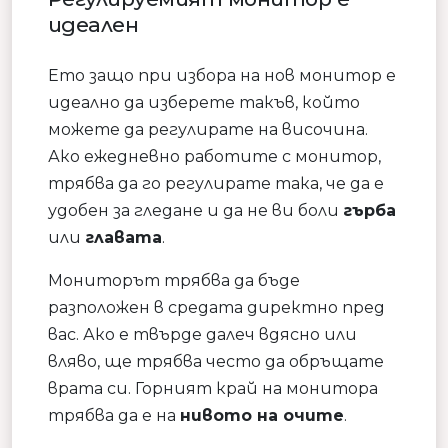
идеален
Ето защо при избора на нов монитор е
идеално да изберете такъв, който
можете да регулирате на височина.
Ако ежедневно работите с монитор,
трябва да го регулирате така, че да е
удобен за гледане и да не ви боли
гърба
или
главата
.
Мониторът трябва да бъде
разположен в средата директно пред
вас. Ако е твърде далеч вдясно или
вляво, ще трябва често да обръщате
врата си. Горният край на монитора
трябва да е на
нивото на очите
.