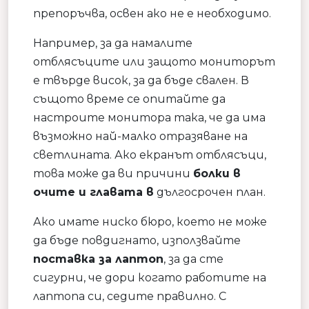
препоръчва, освен ако не е необходимо.
Например, за да намалите
отблясъците или защото мониторът
е твърде висок, за да бъде свален. В
същото време се опитайте да
настроите монитора така, че да има
възможно най-малко отразяване на
светлината. Ако екранът отблясъци,
това може да ви причини
болки в
очите и главата в
дългосрочен план.
Ако имате ниско бюро, което не може
да бъде повдигнато, използвайте
поставка за лаптоп
, за да сте
сигурни, че дори когато работите на
лаптопа си, седите правилно. С