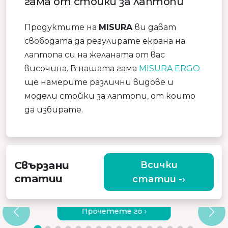
гама от стойки за лаптопи
Продуктите на
MISURA
ви дават
свободата да регулирате екрана на
лаптопа си на желаната от вас
височина. В нашата гама
MISURA ERGO
ще намерите различни видове и
модели стойки за лаптопи, от които
да избирате.
Свързани
Всички
статии
статии -›
ЗАЩО ДА ИЗБЕРЕТЕ КАЧЕСТВЕН
ВИБРИРАЩ МАСАЖОР?
Прочетете го ›