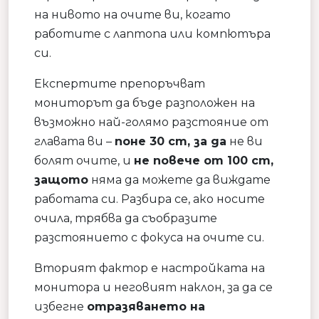
на нивото на очите ви, когато
работите с лаптопа или компютъра
си.
Експертите препоръчват
мониторът да бъде разположен на
възможно най-голямо разстояние от
главата ви –
поне 30 cm, за да
не ви
болят очите, и
не повече от 100 cm,
защото
няма да можете да виждате
работата си. Разбира се, ако носите
очила, трябва да съобразите
разстоянието с фокуса на очите си.
Вторият фактор е настройката на
монитора и неговият наклон, за да се
избегне
отразяването на