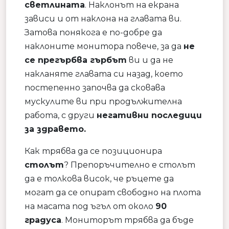
светлината
. Наклонът на екрана
зависи и от наклона на главата ви.
Затова понякога е по-добре да
наклоните монитора повече, за да
не
се прегърбва гърбът
ви и да не
накланяте главата си назад, което
постепенно започва да сковава
мускулите ви при продължителна
работа, с други
негативни последици
за здравето.
Как трябва да се позиционира
столът
? Препоръчително е столът
да е толкова висок, че ръцете да
могат да се опират свободно на плота
на масата под ъгъл от около
90
градуса
. Мониторът трябва да бъде