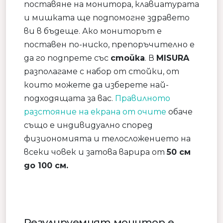
поставяне на монитора, клавиатурата
и мишката ще подпомогне здравето
ви в бъдеще. Ако мониторът е
поставен по-ниско, препоръчително е
да го подпрете със
стойка
. В
MISURA
разполагаме с набор от стойки, от
които можете да изберете най-
подходящата за вас.
Правилното
разстояние на екрана от очите
обаче
също е индивидуално според
физиономията и телосложението на
всеки човек и затова варира от
50 см
до 100 см.
Регулируемият монитор е