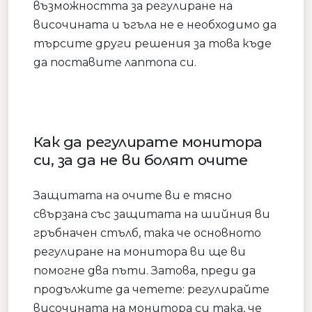
възможността за регулиране на
височината и ъгъла не е необходимо да
търсите други решения за това къде
да поставите лаптопа си.
Как да регулирате монитора
си, за да не ви болят очите
Защитата на очите ви е тясно
свързана със защитата на шийния ви
гръбначен стълб, така че основното
регулиране на монитора ви ще ви
помогне два пъти. Затова, преди да
продължите да четете: регулирайте
височината на монитора си така, че