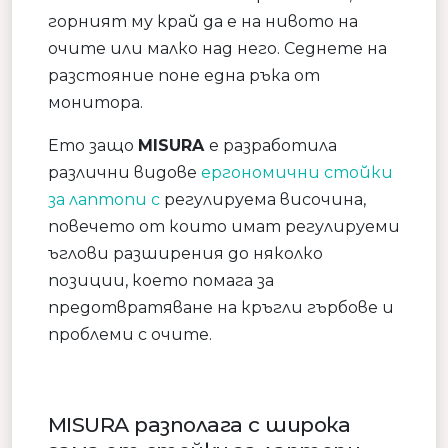
горният му край да е на нивото на
очите или малко над него. Седнете на
разстояние поне една ръка от
монитора.
Ето защо
MISURA
е разработила
различни видове
ергономични стойки
за лаптопи с
регулируема височина,
повечето от които имат регулируеми
ъглови разширения до няколко
позиции, което помага за
предотвратяване на кръгли гърбове и
проблеми с очите.
MISURA разполага с широка