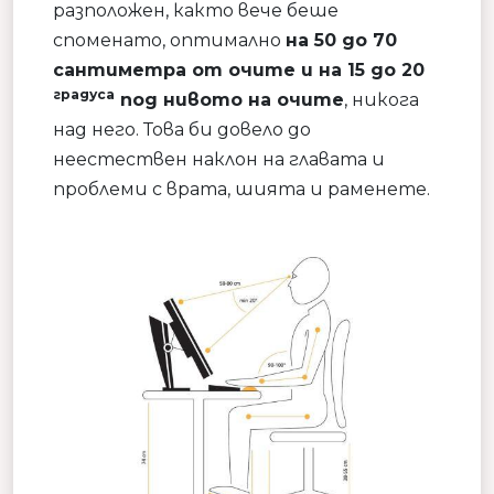
разположен, както вече беше
споменато, оптимално
на 50 до 70
сантиметра от очите и на 15 до 20
градуса
под нивото на очите
, никога
над него. Това би довело до
неестествен наклон на главата и
проблеми с врата, шията и раменете.