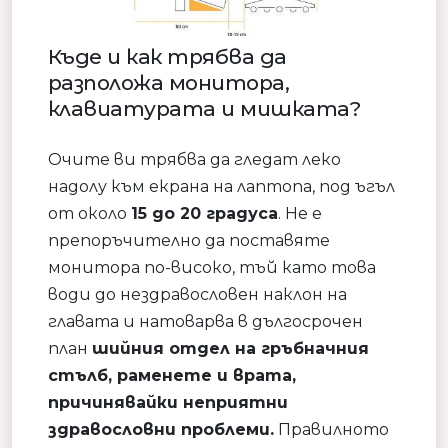
Къде и как трябва да
разположа монитора,
клавиатурата и мишката?
Очите ви трябва да гледат леко
надолу към екрана на лаптопа, под ъгъл
от около
15 до 20 градуса
. Не е
препоръчително да поставяте
монитора по-високо, тъй като това
води до нездравословен наклон на
главата и натоварва в дългосрочен
план
шийния отдел на гръбначния
стълб, раменете и врата,
причинявайки неприятни
здравословни проблеми.
Правилното