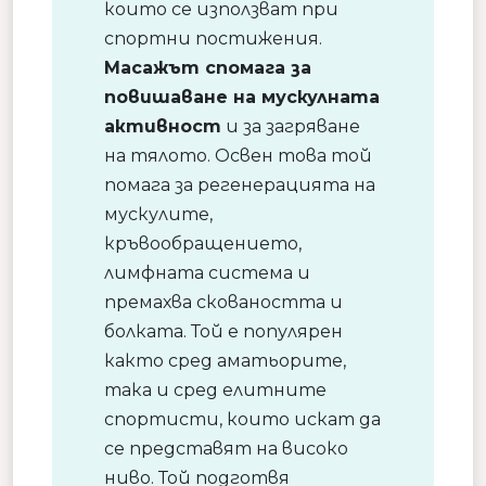
които се използват при
спортни постижения.
Масажът спомага за
повишаване на мускулната
активност
и за загряване
на тялото. Освен това той
помага за регенерацията на
мускулите,
кръвообращението,
лимфната система и
премахва сковаността и
болката. Той е популярен
както сред аматьорите,
така и сред елитните
спортисти, които искат да
се представят на високо
ниво. Той подготвя