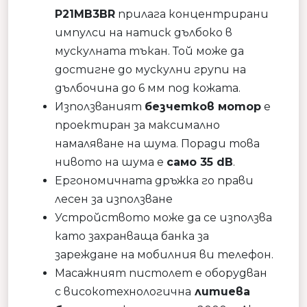
P21MB3BR
прилага концентрирани
импулси на натиск дълбоко в
мускулната тъкан. Той може да
достигне до мускулни групи на
дълбочина до 6 мм под кожата.
Използваният
безчетков мотор
е
проектиран за максимално
намаляване на шума. Поради това
нивото на шума е
само 35 dB
.
Ергономичната дръжка го прави
лесен за използване
Устройството може да се използва
като захранваща банка за
зареждане на мобилния ви телефон.
Масажният пистолет е оборудван
с високотехнологична
литиева