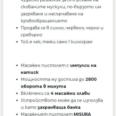
скованите мускули, по-бързото им
загряване и насърчаване на
кръвообращението
Продава се в синьо, червено, черно и
сребърно
Той е лек, тежи само 1 килограм
Масажен пистолет с
импулси на
натиск
Мощността му достига до
2800
оборота в минута
Включени са
4 масажни глави
Устройството може да се използва
и като
захранваща банка
Масажният пистолет
MISURA