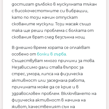
достигат дълбоко в мускулната тъкан
с високочестотните си вибрации,
като по този начин отпускат
скованите мускули. Този масаж също
така ще реши проблема с болката от
скования врат след безсънна нощ.
В днешно време хората се оплакват
особено от
болки в гърба
.
Съществуват много причини за това.
Независимо дали става въпрос за
стрес, умора, липса на физическа
активност или заседнала работа,
причината може да се крие и в
здравословен проблем. Включването на
физическа активност в начина на
живот, качественият сън на