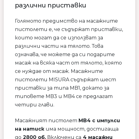
различни приставки
Голямото предимство на масажните
пистолети е, че съдържат приставки,
които могат да се използват за
различни части на тялото. Това
означава, че можете да си подарите
масаж на всяка част от тялото, която
се нуждае от масаж. Масажните
пистолети MISURA съдържат шест
приставки за типа MB1, докато за
типовете MB3 и MB4 се предлагат
четири глави.
Масажният пистолет
MB4 с импулси
на натиск
има мощност, достигаща
до
2800 об.
Включени са
4 масажни