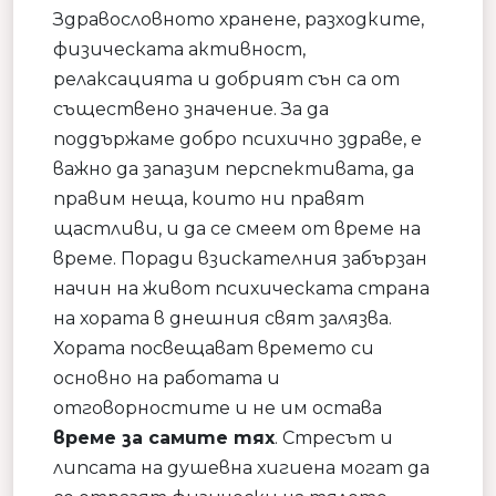
Здравословното хранене, разходките,
физическата активност,
релаксацията и добрият сън са от
съществено значение. За да
поддържаме добро психично здраве, е
важно да запазим перспективата, да
правим неща, които ни правят
щастливи, и да се смеем от време на
време. Поради взискателния забързан
начин на живот психическата страна
на хората в днешния свят залязва.
Хората посвещават времето си
основно на работата и
отговорностите и не им остава
време за самите тях
. Стресът и
липсата на душевна хигиена могат да