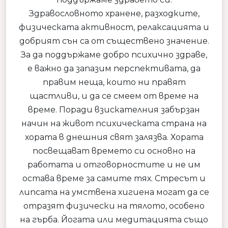
Здравословното хранене, разходките,
физическата активност, релаксацията и
добрият сън са от съществено значение.
За да поддържаме добро психично здраве,
е важно да запазим перспективата, да
правим неща, които ни правят
щастливи, и да се смеем от време на
време. Поради взискателния забързан
начин на живот психическата страна на
хората в днешния свят залязва. Хората
посвещават времето си основно на
работата и отговорностите и не им
остава време за самите тях. Стресът и
липсата на умствена хигиена могат да се
отразят физически на тялото, особено
на гърба. Йогата или медитацията също