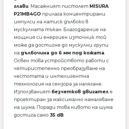
глави
. Масажният пистолет
MISURA
P21MB4GO
прилага концентрирани
импулси на натиск дълбоко в
мускулната тъкан. Благодарение на
мощния си енергиен източник той
може да достигне до мускулни групи
на
дълбочина до 6 мм под кожата
.
Освен това устройството работи с
четиристепенно преобразуване на
честотата и интелигентна
технология на сензора за налягане.
Използваният
безчетков двигател
е
проектиран за максимално намаляване
на шума. Поради това нивото на шума
достига само
35 dB
.