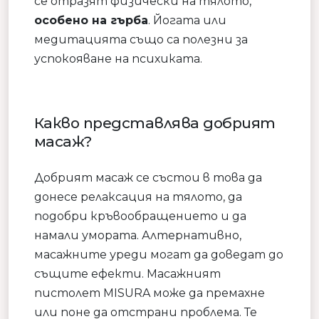
се отразят физически на тялото,
особено на гърба
. Йогата или
медитацията също са полезни за
успокояване на психиката.
Какво представлява добрият
масаж?
Добрият масаж се състои в това да
донесе релаксация на тялото, да
подобри кръвообращението и да
намали умората. Алтернативно,
масажните уреди могат да доведат до
същите ефекти. Масажният
пистолет MISURA може да премахне
или поне да отстрани проблема. Те