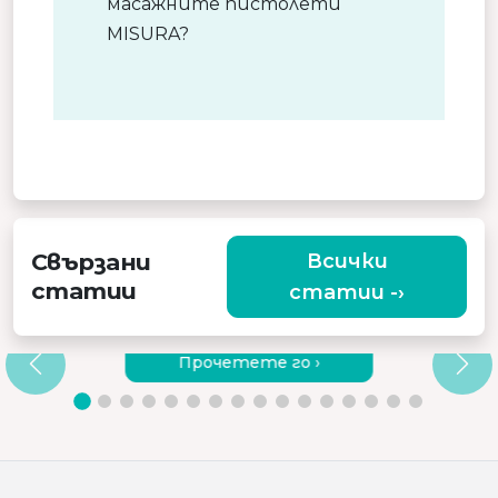
масажните пистолети
MISURA?
Свързани
Всички
статии
статии -›
ЗАЩО ДА ИЗБЕРЕТЕ КАЧЕСТВЕН
ВИБРИРАЩ МАСАЖОР?
Прочетете го ›