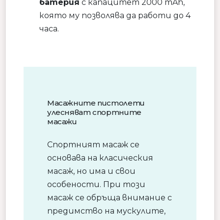
батерия
с капацитет 2000 mAh,
която му позволява да работи до 4
часа.
Масажните пистолети
улесняват спортните
масажи
Спортният масаж се
основава на класическия
масаж, но има и свои
особености. При този
масаж се обръща внимание с
предимство на мускулите,