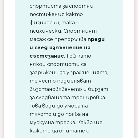
спортиста за спортни
постижения както
физически, така и
психически. Спортният
масаж се препоръчва
преди
и след изпълнение на
състезание
. Тъй като
някои спортисти са
загрижени за упражненията,
те често подценяват
възстановяването и бързат
за следващата тренировка.
Това води до умора на
тялото и до поява на
мускулна треска. Какво ще
кажете да опитате с