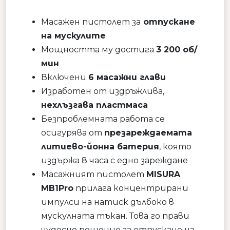
Масажен пистолет за
отпускане
на мускулите
Мощността му достига
3 200 об/
мин
Включени
6 масажни глави
Изработен от издръжлива,
нехлъзгава пластмаса
Безпроблемната работа се
осигурява от
презареждаемата
литиево-йонна батерия
, която
издържа 8 часа с едно зареждане
Масажният пистолет
MISURA
MB1Pro
прилага концентрирани
импулси на натиск дълбоко в
мускулната тъкан. Това го прави
чудесно решение за отпускане на