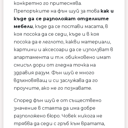
конкретно го притеснява.
Препоръките на фън шуй за това
как и
къде да се разположат отделните
мебели
, къде да се постави масата, в
коя посока да се седи, къде и в коя
посока да е леглото, какви материали,
картини и аксесоари да се използват в
апартамента и т.н. обикновено имат
смисъл дори от гледна точка на
здравия разум. Фън шуй е много
вдъхновяващ и си заслужава да го
проучите, ако не го познавате.
Според фън шуй е от съществено
значение в стаята да има добре
разположено бюро. Човек никога не
трябва да седи с гръб към вратата,