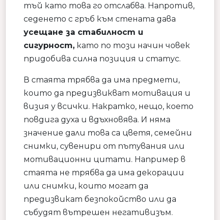
тъй като това го отслабва. Напротив,
седенето с гръб към стената дава
усещане за стабилност и
сигурност,
като по този начин човек
придобива силна позиция и статус.
В стаята трябва да има предмети,
които да предизвикват мотивация и
визия у всички. Накратко, нещо, което
повдига духа и вдъхновява. И няма
значение дали това са цветя, семейни
снимки, сувенири от пътувания или
мотивационни цитати. Например в
стаята не трябва да има декорации
или снимки, които могат да
предизвикат безпокойство или да
събудят вътрешен негативизъм.