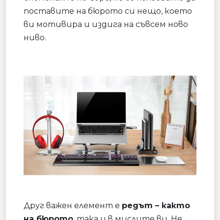
поставите на бюрото си нещо, което
ви мотивира и издига на съвсем ново
ниво.
Друг важен елемент е
редът – както
на бюрото
, така и в мислите ви. Не