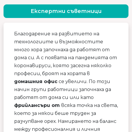
Експертни съветници
Благодарение на развитието на
технологиите и възможностите
много хора започнаха да работят от
дома си. А с появата на пандемията от
коронавируси, която засегна няколко
професии, броят на хората в
домашния офис
се увеличи. По този
начин групи работници започнаха да
работят от дома си или като
фрийлансъри от
всяка точка на света,
което за някои беше труден за
разчупване орех. Намирането на баланс
между професионалния и личния