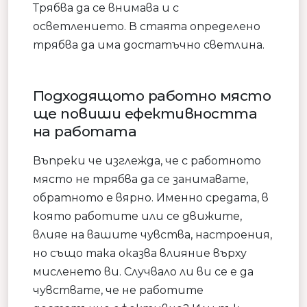
Трябва да се внимава и с
осветлението. В стаята определено
трябва да има достатъчно светлина.
Подходящото работно място
ще повиши ефективността
на работата
Въпреки че изглежда, че с работното
място не трябва да се занимавате,
обратното е вярно. Именно средата, в
която работите или се движите,
влияе на вашите чувства, настроения,
но също така оказва влияние върху
мисленето ви. Случвало ли ви се е да
чувствате, че не работите