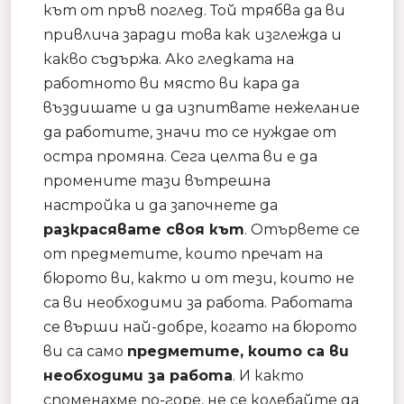
кът от пръв поглед. Той трябва да ви
привлича заради това как изглежда и
какво съдържа. Ако гледката на
работното ви място ви кара да
въздишате и да изпитвате нежелание
да работите, значи то се нуждае от
остра промяна. Сега целта ви е да
промените тази вътрешна
настройка и да започнете да
разкрасявате своя кът
. Отървете се
от предметите, които пречат на
бюрото ви, както и от тези, които не
са ви необходими за работа. Работата
се върши най-добре, когато на бюрото
ви са само
предметите, които са ви
необходими за работа
. И както
споменахме по-горе, не се колебайте да