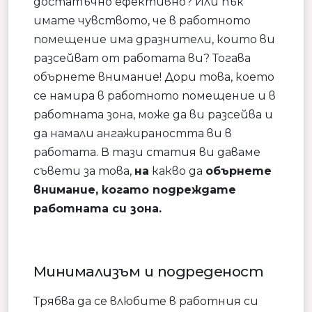
достатъчно ефективно? Или пък
имате чувството, че в работното
помещение има дразнители, които ви
разсейват от работата ви? Тогава
обърнете внимание! Дори това, което
се намира в работното помещение и в
работната зона, може да ви разсейва и
да намали ангажираността ви в
работата. В тази статия ви даваме
съвети за това,
на
какво да
обърнете
внимание, когато подреждате
работната си зона.
Минимализъм и подреденост
Трябва да се влюбите в работния си