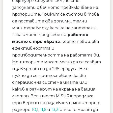
софтуер? Сигурен съм, че сте
запознати с вечното превключване на
прозорците. Трикът се състои в това
да поставите два допълнителни
монитора върху капака на лаптопа си.
Така имате пред себе си
работно
място с три екрана
, което повишава
ефективността и
производителността на работата ви.
Мониторите могат лесно да се сгъват
и завъртат на до 235 градуса. Не е
нужно да се притеснявате каква
операционна система имате или
какъв е размерът на екрана на вашия
лаптоп. Всъщност MISURA предлага
три версии на разгъваеми монитори с
размери
10,1
,
11,6
и
13,3
инча. Те могат да