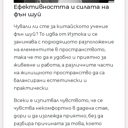
Ефективността и силата на
фън шуй
Чували ли сте за китайското учение
фън шуй? То идва от Изтока и се
занимава с подходящото разположение
на елементите в пространството,
така че то да е удобно и приятно за
живеене и работа, а различните части
на жилищното пространство да са
балансирани естетически и
практически.
Всеки е изпитвал чувството, че се
чувства некомфортно в дадена стая,
дори и да изглежда приятно, без да
разбира причината за това, което