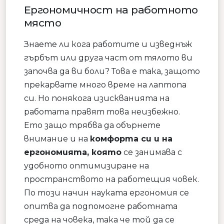
Ергономичност на работното
място
Знаете ли кога работите и изведнъж
гърбът или друга част от тялото ви
започва да ви боли? Това е така, защото
прекарвате много време на лаптопа
си. Но понякога изискванията на
работата правят това неизбежно.
Ето защо трябва да обърнете
внимание и на
комфорта си и на
ергономията, която
се занимава с
удобното оптимизиране на
пространството на работещия човек.
По този начин науката ергономия се
опитва да подпомогне работната
среда на човека, така че той да се