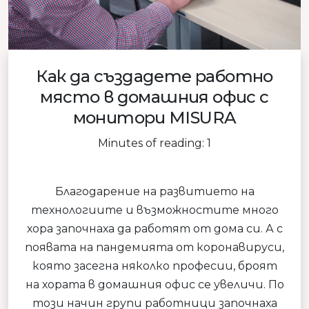
Как да създадете работно
място в домашния офис с
монитори MISURA
Minutes of reading: 1
Благодарение на развитието на
технологиите и възможностите много
хора започнаха да работят от дома си. А с
появата на пандемията от коронавируси,
която засегна няколко професии, броят
на хората в домашния офис се увеличи. По
този начин групи работници започнаха