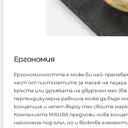
Ергономия
Ергономичността е може би най-пренебр
част от пистолетите за масаж на пазара 
кръста или дръжката на двуръчен меч (вж
перпендикулярна равнина може да бъде мн
концепция и лепят върху тях своите марк
Компанията MISURA предложи нова концеп
наклонена под ъгъл, но и включва елемент