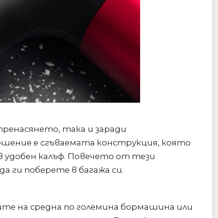
пренасянето, така и заради
ошение е сгъваемата конструкция, която
 удобен калъф. Повечето от тези
да ги поберете в багажа си.
ерите на средна по големина бормашина или