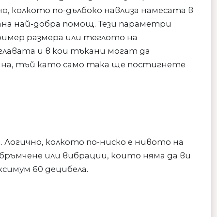
о, колкото по-дълбоко навлиза намесата в
ана най-добра помощ. Тези параметри
ример размера или теглото на
лавата и в кои тъкани могат да
чина, тъй като само така ще постигнете
 Логично, колкото по-ниско е нивото на
бръмчене или вибрации, които няма да ви
симум 60 децибела.