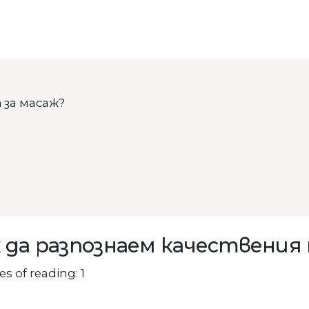
 за масаж?
 да разпознаем качествения
s of reading: 1