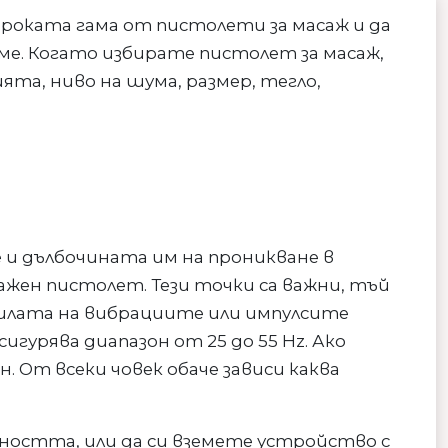
ироката гама от пистолети за масаж и да
ме. Когато избирате пистолет за масаж,
та, ниво на шума, размер, тегло,
 и дълбочината им на проникване в
жен пистолет. Тези точки са важни, тъй
Силата на вибрациите или импулсите
гурява диапазон от 25 до 55 Hz. Ако
 От всеки човек обаче зависи каква
ността, или да си вземете устройство с