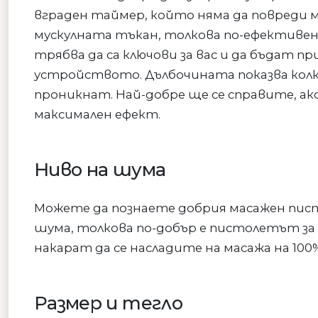
вграден таймер, който няма да повреди м
мускулната тъкан, толкова по-ефективен 
трябва да са ключови за вас и да бъдат 
устройството. Дълбочината показва колк
проникнат. Най-добре ще се справите, а
максимален ефект.
Ниво на шума
Можете да познаете добрия масажен писто
шума, толкова по-добър е пистолетът за 
накарат да се насладите на масажа на 10
Размер и тегло